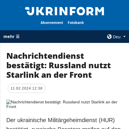
Abonnement
Fotobank
mehr ☰
Deu
×
Nachrichtendienst
bestätigt: Russland nutzt
ALLE
AGENTUR
RUBRIKEN
Starlink an der Front
Über uns
Krieg
Kontakte
Wiederaufbau
11.02.2024 12:38
services
der Ukraine
Politik zur
Politik
Vertraulichkeit
und zum Schutz
Wirtschaft
personenbezogener
Der ukrainische Militärgeheimdienst (HUR)
Militär
Daten