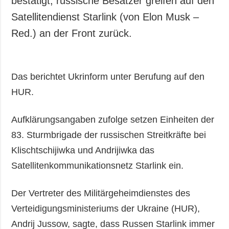
bestätigt, russische Besatzer greifen auf den
Gesellschaft und
Satellitendienst Starlink (von Elon Musk –
Kultur
Red.) an der Front zurück.
Sport
Kriminalität
Notstand und
Das berichtet Ukrinform unter Berufung auf den
Notfälle
HUR.
ZUSÄTZLICH
LEISTUNGEN
Veröffentlichungen
Abonnement
Aufklärungsangaben zufolge setzen Einheiten der
Interview
Fotobank
83. Sturmbrigade der russischen Streitkräfte bei
Fotos
Klischtschijiwka und Andrijiwka das
Video
Satellitenkommunikationsnetz Starlink ein.
Der Vertreter des Militärgeheimdienstes des
Verteidigungsministeriums der Ukraine (HUR),
Andrij Jussow, sagte, dass Russen Starlink immer