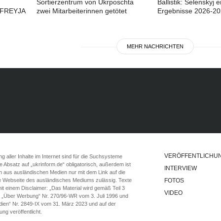
Sortierzentrum von Ukrposchta
Ballistik: Selenskyj e
 FREYJA
zwei Mitarbeiterinnen getötet
Ergebnisse 2026-2
MEHR NACHRICHTEN
VERÖFFENTLICHU
 aller Inhalte im Internet sind für die Suchsysteme
ste Absatz auf „ukrinform.de“ obligatorisch, außerdem ist
INTERVIEW
n aus ausländischen Medien nur mit dem Link auf die
ie Webseite des ausländisches Mediums zulässig. Texte
FOTOS
t einem Disclaimer: „Das Material wird gemäß Teil 3
VIDEO
e „Über Werbung“ Nr. 270/96-WR vom 3. Juli 1996 und
ien“ Nr. 2849-IX vom 31. März 2023 und auf der
g veröffentlicht.