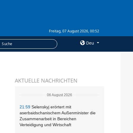
Freitag, 07 August 2026, 00:52
Deu
×
LEISTUNGEN
AKTUELLE NACHRICHTEN
Abonnement
Fotobank
06 August 2026
21:59
Selenskyj erörtert mit
aserbaidschanischem Außenminister die
Zusammenarbeit in Bereichen
Verteidigung und Wirtschaft