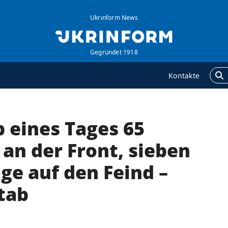
Ukrinform News
Gegründet 1918
Kontakte
 eines Tages 65
GENTUR
ZUSÄTZLICH
ber uns
Veröffentlichungen
an der Front, sieben
ontakte
Interview
ge auf den Feind –
ervices
Fotos
tab
olitik zur Vertraulichkeit
Video
nd zum Schutz
ersonenbezogener
aten