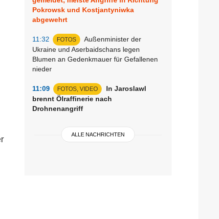
Pokrowsk und Kostjantyniwka
abgewehrt
11:32
Außenminister der
FOTOS
Ukraine und Aserbaidschans legen
Blumen an Gedenkmauer für Gefallenen
nieder
11:09
In Jaroslawl
FOTOS, VIDEO
brennt Ölraffinerie nach
Drohnenangriff
ALLE NACHRICHTEN
r