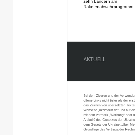
zehn Ländern am
Raketenabwehrprogramm
AKTUELL
Bei dem Zitieren und der Verwendung
offene Links nicht tiefer als der er
das Zitieren von übersetzten Texte
Webseite „ukrinform.de“ und auf d
mit dem Vermerk „Werbung“ oder mi
Artikel 9 des Gesetzes der Ukrain
dem Gesetz der Ukraine „Über Med
Grundlage des Vertrags/der Rechnun