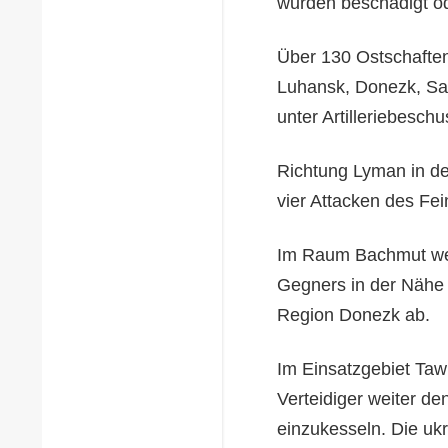
wurden beschädigt ode
Über 130 Ostschaften
Luhansk, Donezk, Sa
unter Artilleriebesch
Richtung Lyman in de
vier Attacken des Fe
Im Raum Bachmut wehr
Gegners in der Nähe 
Region Donezk ab.
Im Einsatzgebiet Tawr
Verteidiger weiter de
einzukesseln. Die ukr