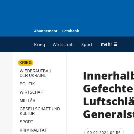
Abonnement
Fotobank
mehr ☰
Krieg
Wirtschaft
Sport
KRIEG
Innerhalb
WIEDERAUFBAU
ALLE RUBRIKEN
A
DER UKRAINE
Krieg
Ü
Gefechte 
POLITIK
Wiederaufbau der
K
WIRTSCHAFT
Luftschlä
Ukraine
MILITÄR
s
Politik
Generals
GESELLSCHAFT UND
P
KULTUR
Wirtschaft
u
SPORT
p
Militär
KRIMINALITÄT
D
09.02.2024 09:56