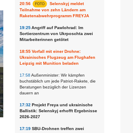
20:56
Selenskyj meldet
FOTO
Teilnahme von zehn Ländern am
Raketenabwehrprogramm FREYJA
19:25
Angriff auf Pawlohrad: Im
Sortierzentrum von Ukrposchta zwei
Mitarbeiterinnen getötet
18:55
Vorfall mit einer Drohne:
Ukrainisches Flugzeug am Flughafen
Leipzig mit Munition beladen
17:58
Außenminister: Wir kämpfen
buchstäblich um jede Patriot-Rakete, die
Beratungen bezüglich der Lizenzen
dauern an
17:32
Projekt Freya und ukrainische
Ballistik: Selenskyj erhofft Ergebnisse
2026-2027
17:19
SBU-Drohnen treffen zwei