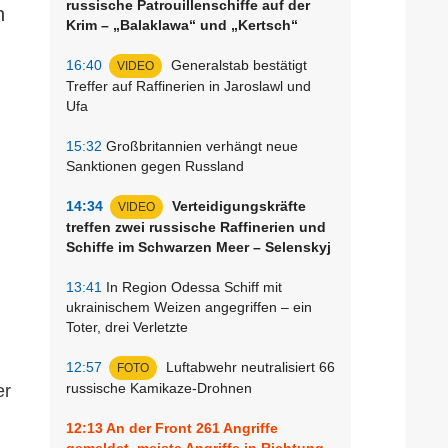
russische Patrouillenschiffe auf der
n
Krim – „Balaklawa“ und „Kertsch“
16:40
Generalstab bestätigt
VIDEO
Treffer auf Raffinerien in Jaroslawl und
Ufa
15:32
Großbritannien verhängt neue
Sanktionen gegen Russland
14:34
Verteidigungskräfte
VIDEO
treffen zwei russische Raffinerien und
Schiffe im Schwarzen Meer – Selenskyj
13:41
In Region Odessa Schiff mit
ukrainischem Weizen angegriffen – ein
Toter, drei Verletzte
12:57
Luftabwehr neutralisiert 66
FOTO
russische Kamikaze-Drohnen
er
12:13
An der Front 261 Angriffe
gemeldet, meiste Angriffe in Richtung