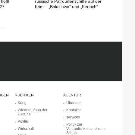
rhofft
russische Patrouillenschiffe auf der
027
Krim – „Balaklawa“ und „Kertsch“
NGEN
RUBRIKEN
AGENTUR
Krieg
Über uns
Wiederaufbau der
Kontakte
Ukraine
services
Politik
Politik zur
Wirtschaft
Vertraulichkeit und zum
Schutz