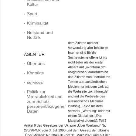
Kultur
Sport
Kriminalität
Notstand und
Notfälle
dem Zitieren und der
Verwendung aller Inhalte im
Internet sind für die
AGENTUR
Suchsysteme offene Links
nicht tiefer als der erste
Über uns
Absatz auf „ukrinform.de“
obligatorisch, außerdem ist
Kontakte
das Zitieren von übersetzten
services
Texten aus ausländischen
Medien nur mit dem Link auf
Politik zur
die Webseite „ukrinform.de“
Vertraulichkeit und
und auf die Webseite des
zum Schutz
ausländisches Mediums
personenbezogener
zulässig. Texte mit dem
Daten
Vermerk „Werbung“ oder mit
einem Disclaimer: „Das
Material wird gemäß Teil 3
Artikel 9 des Gesetzes der Ukraine „Über Werbung“ Nr.
270/96-WR vom 3. Juli 1996 und dem Gesetz der Ukraine
„Über Medien“ Nr. 2849-IX vom 31. März 2023 und auf der