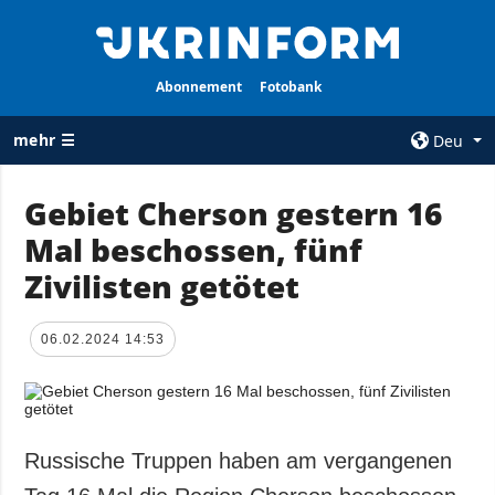
Abonnement
Fotobank
mehr ☰
Deu
×
Gebiet Cherson gestern 16
Mal beschossen, fünf
ALLE
AGENTUR
RUBRIKEN
Zivilisten getötet
Über uns
Krieg
Kontakte
Wiederaufbau
06.02.2024 14:53
services
der Ukraine
Politik zur
Politik
Vertraulichkeit
und zum Schutz
Wirtschaft
personenbezogener
Russische Truppen haben am vergangenen
Militär
Daten