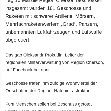
Tag 16 Mal die Region Cherson beschossen,
Gesellschaft und
insgesamt wurden 181 Geschosse und
Kultur
Raketen mit schwerer Artillerie, Mörsern,
Sport
Mehrfachraketenwerfern „Grad“, Panzern,
Kriminalität
unbemannten Luftfahrzeugen und Luftwaffe
Notstand und
Notfälle
abgefeuert.
ZUSÄTZLICH
LEISTUNGEN
Das gab Oleksandr Prokudin, Leiter der
Veröffentlichungen
Abonnement
regionalen Militärverwaltung von Region Cherson,
Interview
Fotobank
auf Facebook bekannt.
Fotos
Video
Geschosse trafen ihm zufolge Wohnviertel der
Ortschaften der Region, Hafeninfrastruktur.
Fünf Menschen sollen bei Beschuss getötet