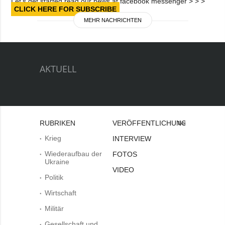
Let’s get started read our news at facebook messenger > > >
CLICK HERE FOR SUBSCRIBE
MEHR NACHRICHTEN
AKTUELL
RUBRIKEN
VERÖFFENTLICHUNGEN
Bei
Krieg
INTERVIEW
Wiederaufbau der
FOTOS
Ukraine
VIDEO
Politik
Wirtschaft
Militär
Gesellschaft und