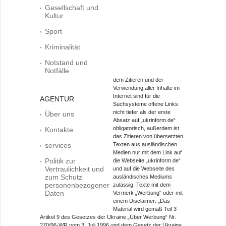
Gesellschaft und
Kultur
Sport
Kriminalität
Notstand und
Notfälle
dem Zitieren und der
Verwendung aller Inhalte im
Internet sind für die
AGENTUR
Suchsysteme offene Links
nicht tiefer als der erste
Über uns
Absatz auf „ukrinform.de“
obligatorisch, außerdem ist
Kontakte
das Zitieren von übersetzten
services
Texten aus ausländischen
Medien nur mit dem Link auf
Politik zur
die Webseite „ukrinform.de“
Vertraulichkeit und
und auf die Webseite des
zum Schutz
ausländisches Mediums
personenbezogener
zulässig. Texte mit dem
Daten
Vermerk „Werbung“ oder mit
einem Disclaimer: „Das
Material wird gemäß Teil 3
Artikel 9 des Gesetzes der Ukraine „Über Werbung“ Nr.
270/96-WR vom 3. Juli 1996 und dem Gesetz der Ukraine