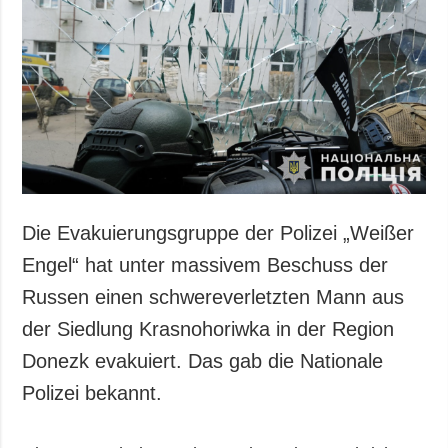
Gesellschaft und
Kultur
Sport
Kriminalität
Notstand und
Notfälle
ZUSÄTZLICH
LEISTUNGEN
Veröffentlichungen
Abonnement
Die Evakuierungsgruppe der Polizei „Weißer
Interview
Fotobank
Engel“ hat unter massivem Beschuss der
Fotos
Russen einen schwereverletzten Mann aus
Video
der Siedlung Krasnohoriwka in der Region
Donezk evakuiert. Das gab die Nationale
Polizei bekannt.