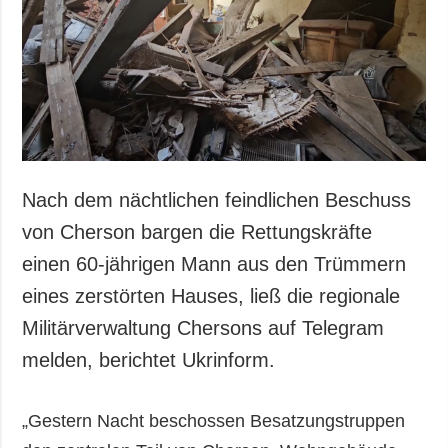
Gesellschaft und
Kultur
Sport
Kriminalität
Notstand und
Notfälle
ZUSÄTZLICH
LEISTUNGEN
Nach dem nächtlichen feindlichen Beschuss
Veröffentlichungen
Abonnement
von Cherson bargen die Rettungskräfte
Interview
Fotobank
einen 60-jährigen Mann aus den Trümmern
Fotos
eines zerstörten Hauses, ließ die regionale
Video
Militärverwaltung Chersons auf Telegram
melden, berichtet Ukrinform.
„Gestern Nacht beschossen Besatzungstruppen