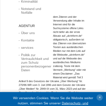
Kriminalität
Notstand und
Notfälle
dem Zitieren und der
Verwendung aller Inhalte im
Internet sind für die
AGENTUR
Suchsysteme offene Links
nicht tiefer als der erste
Über uns
Absatz auf „ukrinform.de“
obligatorisch, außerdem ist
Kontakte
das Zitieren von übersetzten
services
Texten aus ausländischen
Medien nur mit dem Link auf
Politik zur
die Webseite „ukrinform.de“
Vertraulichkeit und
und auf die Webseite des
zum Schutz
ausländisches Mediums
personenbezogener
zulässig. Texte mit dem
Daten
Vermerk „Werbung“ oder mit
einem Disclaimer: „Das
Material wird gemäß Teil 3
Artikel 9 des Gesetzes der Ukraine „Über Werbung“ Nr.
270/96-WR vom 3. Juli 1996 und dem Gesetz der Ukraine
„Über Medien“ Nr. 2849-IX vom 31. März 2023 und auf der
Grundlage des Vertrags/der Rechnung veröffentlicht.
×
Wir verwenden Cookies. Wenn Sie die Website weiter
Objekt im Bereich Onlinemedien; Medien-ID R40-01421.
nutzen, stimmen Sie unserer
Datenschutz- und