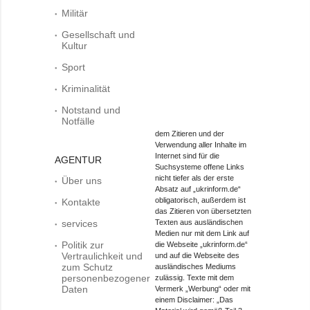
Militär
Gesellschaft und
Kultur
Sport
Kriminalität
Notstand und
Notfälle
dem Zitieren und der
Verwendung aller Inhalte im
Internet sind für die
AGENTUR
Suchsysteme offene Links
nicht tiefer als der erste
Über uns
Absatz auf „ukrinform.de“
obligatorisch, außerdem ist
Kontakte
das Zitieren von übersetzten
services
Texten aus ausländischen
Medien nur mit dem Link auf
Politik zur
die Webseite „ukrinform.de“
Vertraulichkeit und
und auf die Webseite des
zum Schutz
ausländisches Mediums
personenbezogener
zulässig. Texte mit dem
Daten
Vermerk „Werbung“ oder mit
einem Disclaimer: „Das