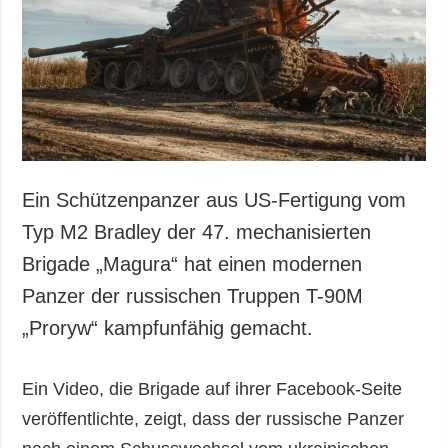
Gesellschaft und
Kultur
Sport
Kriminalität
Notstand und
Notfälle
ZUSÄTZLICH
LEISTUNGEN
Ein Schützenpanzer aus US-Fertigung vom
Veröffentlichungen
Abonnement
Typ M2 Bradley der 47. mechanisierten
Interview
Fotobank
Brigade „Magura“ hat einen modernen
Fotos
Panzer der russischen Truppen T-90M
Video
„Proryw“ kampfunfähig gemacht.
Ein Video, die Brigade auf ihrer Facebook-Seite
veröffentlichte, zeigt, dass der russische Panzer