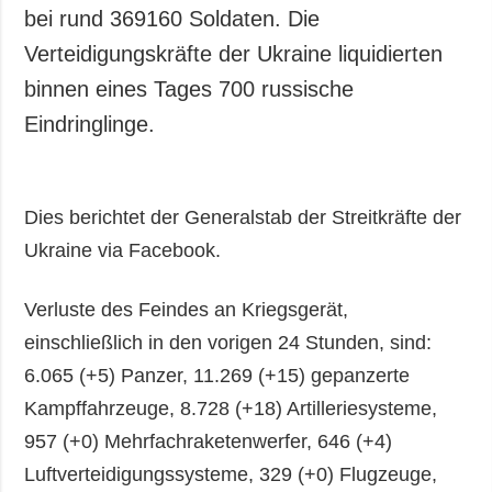
Gesellschaft und
bei rund 369160 Soldaten. Die
Kultur
Verteidigungskräfte der Ukraine liquidierten
Sport
binnen eines Tages 700 russische
Kriminalität
Eindringlinge.
Notstand und
Notfälle
ZUSÄTZLICH
LEISTUNGEN
Dies berichtet der Generalstab der Streitkräfte der
Veröffentlichungen
Abonnement
Ukraine via Facebook.
Interview
Fotobank
Verluste des Feindes an Kriegsgerät,
Fotos
einschließlich in den vorigen 24 Stunden, sind:
Video
6.065 (+5) Panzer, 11.269 (+15) gepanzerte
Kampffahrzeuge, 8.728 (+18) Artilleriesysteme,
957 (+0) Mehrfachraketenwerfer, 646 (+4)
Luftverteidigungssysteme, 329 (+0) Flugzeuge,