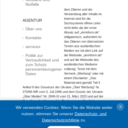
Notfälle
dem Zitieren und der
Verwendung aller Inhalte im
Internet sind für die
AGENTUR
Suchsysteme offene Links
nicht tiefer als der erste
Über uns
Absatz auf „ukrinform.de“
obligatorisch, außerdem ist
Kontakte
das Zitieren von übersetzten
services
Texten aus ausländischen
Medien nur mit dem Link auf
Politik zur
die Webseite „ukrinform.de“
Vertraulichkeit und
und auf die Webseite des
zum Schutz
ausländisches Mediums
personenbezogener
zulässig. Texte mit dem
Daten
Vermerk „Werbung“ oder mit
einem Disclaimer: „Das
Material wird gemäß Teil 3
Artikel 9 des Gesetzes der Ukraine „Über Werbung“ Nr.
270/96-WR vom 3. Juli 1996 und dem Gesetz der Ukraine
„Über Medien“ Nr. 2849-IX vom 31. März 2023 und auf der
Grundlage des Vertrags/der Rechnung veröffentlicht.
×
Wir verwenden Cookies. Wenn Sie die Website weiter
Objekt im Bereich Onlinemedien; Medien-ID R40-01421.
nutzen, stimmen Sie unserer
Datenschutz- und
© 2015-2026 Ukrinform. Alle Rechte sind geschützt.
Datenschutzrichtlinie
zu.