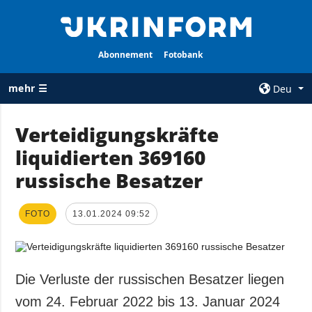
Abonnement
Fotobank
mehr ☰
Deu
×
Verteidigungskräfte
liquidierten 369160
ALLE
AGENTUR
RUBRIKEN
russische Besatzer
Über uns
Krieg
Kontakte
Wiederaufbau
FOTO
13.01.2024 09:52
services
der Ukraine
Politik zur
Politik
Vertraulichkeit
und zum Schutz
Wirtschaft
Die Verluste der russischen Besatzer liegen
personenbezogener
Militär
vom 24. Februar 2022 bis 13. Januar 2024
Daten