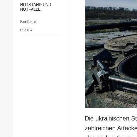
Gesellschaft und Kultur
NOTSTAND UND
NOTFÄLLE
Sport
Kontakte
Kriminalität
mehr
»
Notstand und Notfälle
Die ukrainischen S
zahlreichen Attack