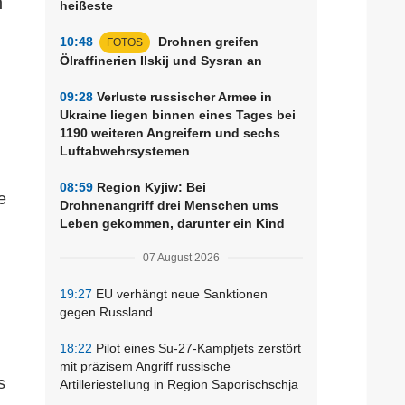
n
heißeste
10:48
Drohnen greifen
FOTOS
Ölraffinerien Ilskij und Sysran an
09:28
Verluste russischer Armee in
Ukraine liegen binnen eines Tages bei
1190 weiteren Angreifern und sechs
Luftabwehrsystemen
08:59
Region Kyjiw: Bei
e
Drohnenangriff drei Menschen ums
Leben gekommen, darunter ein Kind
07 August 2026
19:27
EU verhängt neue Sanktionen
gegen Russland
18:22
Pilot eines Su-27-Kampfjets zerstört
mit präzisem Angriff russische
s
Artilleriestellung in Region Saporischschja