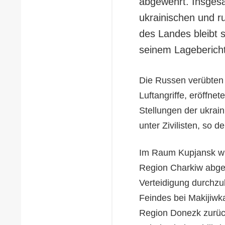
abgewehrt. Insges
ukrainischen und 
des Landes bleibt 
seinem Lagebericht
Die Russen verübten
Luftangriffe, eröffne
Stellungen der ukrain
unter Zivilisten, so d
Im Raum Kupjansk wu
Region Charkiw abgew
Verteidigung durchz
Feindes bei Makijiwk
Region Donezk zurüc