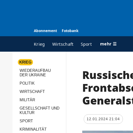
Abonnement
Fotobank
mehr ☰
Krieg
Wirtschaft
Sport
KRIEG
Russisch
WIEDERAUFBAU
ALLE RUBRIKEN
A
DER UKRAINE
Krieg
Ü
Frontabs
POLITIK
Wiederaufbau der
K
WIRTSCHAFT
Generals
Ukraine
MILITÄR
s
Politik
GESELLSCHAFT UND
P
KULTUR
Wirtschaft
u
12.01.2024 21:04
SPORT
p
Militär
KRIMINALITÄT
D