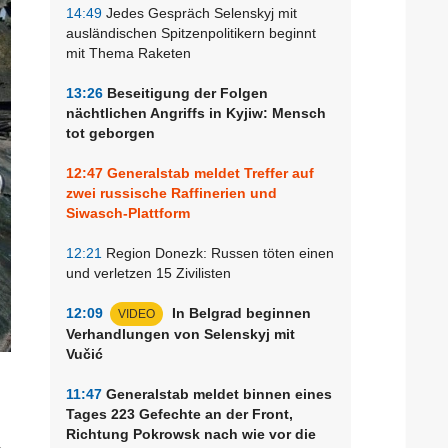
14:49
Jedes Gespräch Selenskyj mit
ausländischen Spitzenpolitikern beginnt
mit Thema Raketen
13:26
Beseitigung der Folgen
nächtlichen Angriffs in Kyjiw: Mensch
tot geborgen
12:47
Generalstab meldet Treffer auf
zwei russische Raffinerien und
Siwasch-Plattform
12:21
Region Donezk: Russen töten einen
und verletzen 15 Zivilisten
12:09
In Belgrad beginnen
VIDEO
Verhandlungen von Selenskyj mit
Vučić
11:47
Generalstab meldet binnen eines
Tages 223 Gefechte an der Front,
Richtung Pokrowsk nach wie vor die