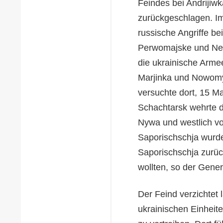
Feindes bei Andrijiw
zurückgeschlagen. Im
russische Angriffe be
Perwomajske und New
die ukrainische Arme
Marjinka und Nowomy
versuchte dort, 15 M
Schachtarsk wehrte d
Nywa und westlich v
Saporischschja wurde
Saporischschja zurüc
wollten, so der Gener
Der Feind verzichtet 
ukrainischen Einheit