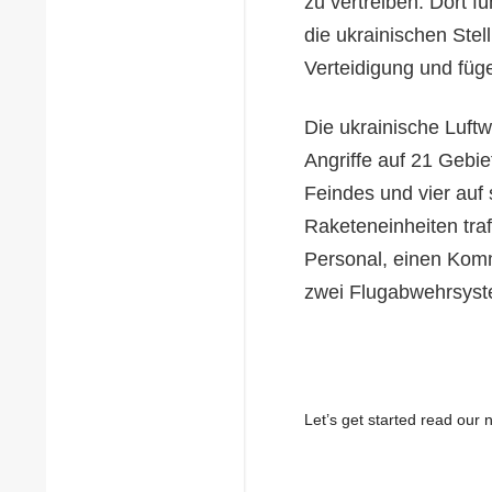
zu vertreiben. Dort f
die ukrainischen Stel
Verteidigung und füg
Die ukrainische Luft
Angriffe auf 21 Gebi
Feindes und vier auf
Raketeneinheiten tra
Personal, einen Komm
zwei Flugabwehrsyst
Let’s get started read ou