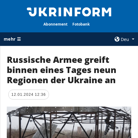
Abonnement
Fotobank
mehr ☰
Deu
×
Russische Armee greift
binnen eines Tages neun
ALLE
AGENTUR
RUBRIKEN
Regionen der Ukraine an
Über uns
Krieg
Kontakte
Wiederaufbau
12.01.2024 12:36
services
der Ukraine
Politik zur
Politik
Vertraulichkeit
und zum Schutz
Wirtschaft
personenbezogener
Militär
Daten