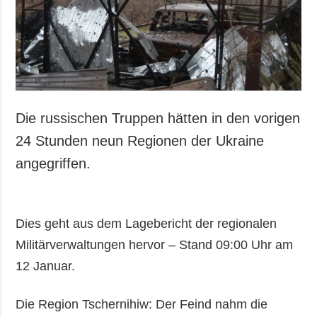
Gesellschaft und
Kultur
Sport
Kriminalität
Notstand und
Notfälle
Die russischen Truppen hätten in den vorigen
ZUSÄTZLICH
LEISTUNGEN
24 Stunden neun Regionen der Ukraine
Veröffentlichungen
Abonnement
angegriffen.
Interview
Fotobank
Fotos
Dies geht aus dem Lagebericht der regionalen
Video
Militärverwaltungen hervor – Stand 09:00 Uhr am
12 Januar.
Die Region Tschernihiw: Der Feind nahm die