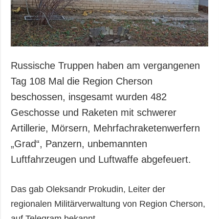
Gesellschaft und
Kultur
Sport
Kriminalität
Notstand und
Russische Truppen haben am vergangenen
Notfälle
Tag 108 Mal die Region Cherson
ZUSÄTZLICH
LEISTUNGEN
beschossen, insgesamt wurden 482
Veröffentlichungen
Abonnement
Geschosse und Raketen mit schwerer
Interview
Fotobank
Artillerie, Mörsern, Mehrfachraketenwerfern
Fotos
„Grad“, Panzern, unbemannten
Video
Luftfahrzeugen und Luftwaffe abgefeuert.
Das gab Oleksandr Prokudin, Leiter der
regionalen Militärverwaltung von Region Cherson,
auf Telegram bekannt.