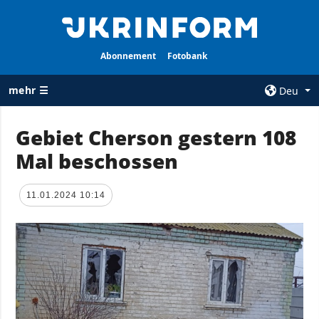
Abonnement
Fotobank
mehr ☰
Deu
×
Gebiet Cherson gestern 108
Mal beschossen
ALLE
AGENTUR
RUBRIKEN
Über uns
11.01.2024 10:14
Krieg
Kontakte
Wiederaufbau
services
der Ukraine
Politik zur
Politik
Vertraulichkeit
und zum Schutz
Wirtschaft
personenbezogener
Militär
Daten