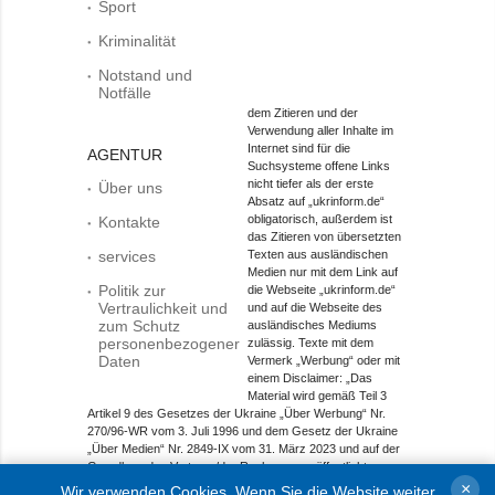
Sport
Kriminalität
Notstand und
Notfälle
dem Zitieren und der
Verwendung aller Inhalte im
Internet sind für die
AGENTUR
Suchsysteme offene Links
nicht tiefer als der erste
Über uns
Absatz auf „ukrinform.de“
obligatorisch, außerdem ist
Kontakte
das Zitieren von übersetzten
services
Texten aus ausländischen
Medien nur mit dem Link auf
Politik zur
die Webseite „ukrinform.de“
Vertraulichkeit und
und auf die Webseite des
zum Schutz
ausländisches Mediums
personenbezogener
zulässig. Texte mit dem
Daten
Vermerk „Werbung“ oder mit
einem Disclaimer: „Das
Material wird gemäß Teil 3
Artikel 9 des Gesetzes der Ukraine „Über Werbung“ Nr.
270/96-WR vom 3. Juli 1996 und dem Gesetz der Ukraine
„Über Medien“ Nr. 2849-IX vom 31. März 2023 und auf der
Grundlage des Vertrags/der Rechnung veröffentlicht.
×
Wir verwenden Cookies. Wenn Sie die Website weiter