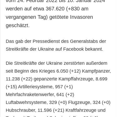
vom 24. Februar 2022 bis 10. Januar 2024
Gesellschaft und
werden auf etwa 367.620 (+830 am
Kultur
vergangenen Tag) getötete Invasoren
Sport
geschätzt.
Kriminalität
Notstand und
Notfälle
Das gab der Pressedienst des Generalstabs der
Streitkräfte der Ukraine auf Facebook bekannt.
ZUSÄTZLICH
LEISTUNGEN
Veröffentlichungen
Abonnement
Die Streitkräfte der Ukraine zerstörten außerdem
Interview
Fotobank
seit Beginn des Krieges 6.050 (+12) Kampfpanzer,
Fotos
11.238 (+22) gepanzerte Kampffahrzeuge, 8.699
Video
(+15) Artilleriesysteme, 957 (+1)
Mehrfachraketenwerfer, 641 (+2)
Luftabwehrsysteme, 329 (+0) Flugzeuge, 324 (+0)
Hubschrauber, 11.596 (+21) Kraftfahrzeuge und