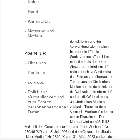
Kultur
Sport
Kriminalität
Notstand und
Notfälle
dem Zitieren und der
Verwendung aller Inhalte im
Internet sind für die
AGENTUR
Suchsysteme offene Links
nicht tiefer als der erste
Über uns
Absatz auf „ukrinform.de“
obligatorisch, außerdem ist
Kontakte
das Zitieren von übersetzten
services
Texten aus ausländischen
Medien nur mit dem Link auf
Politik zur
die Webseite „ukrinform.de“
Vertraulichkeit und
und auf die Webseite des
zum Schutz
ausländisches Mediums
personenbezogener
zulässig. Texte mit dem
Daten
Vermerk „Werbung“ oder mit
einem Disclaimer: „Das
Material wird gemäß Teil 3
Artikel 9 des Gesetzes der Ukraine „Über Werbung“ Nr.
270/96-WR vom 3. Juli 1996 und dem Gesetz der Ukraine
„Über Medien“ Nr. 2849-IX vom 31. März 2023 und auf der