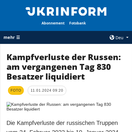
Abonnement
Fotobank
mehr ☰
Deu
×
Kampfverluste der Russen:
am vergangenen Tag 830
ALLE
AGENTUR
RUBRIKEN
Besatzer liquidiert
Über uns
Krieg
Kontakte
Wiederaufbau
FOTO
11.01.2024 09:20
services
der Ukraine
Politik zur
Politik
Vertraulichkeit
und zum Schutz
Wirtschaft
personenbezogener
Die Kampfverluste der russischen Truppen
Militär
Daten