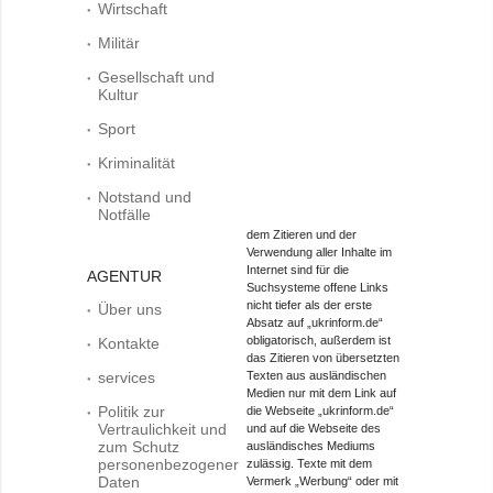
Wirtschaft
Militär
Gesellschaft und
Kultur
Sport
Kriminalität
Notstand und
Notfälle
dem Zitieren und der
Verwendung aller Inhalte im
Internet sind für die
AGENTUR
Suchsysteme offene Links
nicht tiefer als der erste
Über uns
Absatz auf „ukrinform.de“
obligatorisch, außerdem ist
Kontakte
das Zitieren von übersetzten
services
Texten aus ausländischen
Medien nur mit dem Link auf
Politik zur
die Webseite „ukrinform.de“
Vertraulichkeit und
und auf die Webseite des
zum Schutz
ausländisches Mediums
personenbezogener
zulässig. Texte mit dem
Daten
Vermerk „Werbung“ oder mit