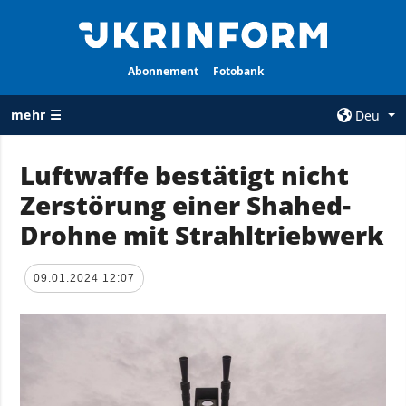
Abonnement
Fotobank
mehr ☰
Deu
×
Luftwaffe bestätigt nicht
Zerstörung einer Shahed-
ALLE
AGENTUR
RUBRIKEN
Drohne mit Strahltriebwerk
Über uns
Krieg
Kontakte
Wiederaufbau
09.01.2024 12:07
services
der Ukraine
Politik zur
Politik
Vertraulichkeit
und zum Schutz
Wirtschaft
personenbezogener
Militär
Daten