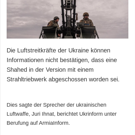
Gesellschaft und
Kultur
Sport
Kriminalität
Notstand und
Notfälle
Die Luftstreitkräfte der Ukraine können
ZUSÄTZLICH
LEISTUNGEN
Informationen nicht bestätigen, dass eine
Veröffentlichungen
Abonnement
Shahed in der Version mit einem
Interview
Fotobank
Strahltriebwerk abgeschossen worden sei.
Fotos
Video
Dies sagte der Sprecher der ukrainischen
Luftwaffe, Juri Ihnat, berichtet Ukrinform unter
Berufung auf ArmiaInform.