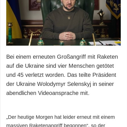
Gesellschaft und
Kultur
Sport
Kriminalität
Notstand und
Notfälle
ZUSÄTZLICH
LEISTUNGEN
Bei einem erneuten Großangriff mit Raketen
Veröffentlichungen
Abonnement
auf die Ukraine sind vier Menschen getötet
Interview
Fotobank
und 45 verletzt worden. Das teilte Präsident
Fotos
der Ukraine Wolodymyr Selenskyj in seiner
Video
abendlichen Videoansprache mit.
„Der heutige Morgen hat leider erneut mit einem
massiven Raketenangriff begonnen“, so der