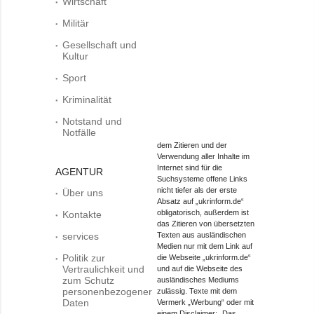
Wirtschaft
Militär
Gesellschaft und
Kultur
Sport
Kriminalität
Notstand und
Notfälle
dem Zitieren und der
Verwendung aller Inhalte im
Internet sind für die
AGENTUR
Suchsysteme offene Links
nicht tiefer als der erste
Über uns
Absatz auf „ukrinform.de“
obligatorisch, außerdem ist
Kontakte
das Zitieren von übersetzten
services
Texten aus ausländischen
Medien nur mit dem Link auf
Politik zur
die Webseite „ukrinform.de“
Vertraulichkeit und
und auf die Webseite des
zum Schutz
ausländisches Mediums
personenbezogener
zulässig. Texte mit dem
Daten
Vermerk „Werbung“ oder mit
einem Disclaimer: „Das