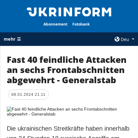
Abonnement
Fotobank
mehr ☰
Deu
×
Fast 40 feindliche Attacken
an sechs Frontabschnitten
ALLE
AGENTUR
RUBRIKEN
abgewehrt - Generalstab
Über uns
Krieg
Kontakte
Wiederaufbau
08.01.2024 21:11
services
der Ukraine
Politik zur
Politik
Vertraulichkeit
und zum Schutz
Wirtschaft
personenbezogener
Die ukrainischen Streitkräfte haben innerhalb
Militär
Daten