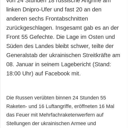
von 24 Stunden 18 russische Angriffe am
Gesellschaft und
linken Dnipro-Ufer und fast 20 an den
Kultur
anderen sechs Frontabschnitten
Sport
zurückgeschlagen. Insgesamt gab es an der
Kriminalität
Front 55 Gefechte. Die Lage im Osten und
Notstand und
Notfälle
Süden des Landes bleibt schwer, teilte der
Generalstab der ukrainischen Streitkräfte am
ZUSÄTZLICH
LEISTUNGEN
Veröffentlichungen
Abonnement
08. Januar in seinem Lagebericht (Stand:
Interview
Fotobank
18:00 Uhr) auf Facebook mit.
Fotos
Video
Die Russen verübten binnen 24 Stunden 55
Raketen- und 16 Luftangriffe, eröffneten 16 Mal
das Feuer mit Mehrfachraketenwerfern auf
Stellungen der ukrainischen Armee und