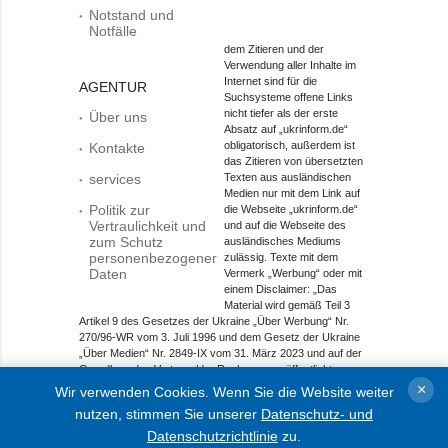
Notstand und
Notfälle
dem Zitieren und der
Verwendung aller Inhalte im
Internet sind für die
AGENTUR
Suchsysteme offene Links
nicht tiefer als der erste
Über uns
Absatz auf „ukrinform.de“
obligatorisch, außerdem ist
Kontakte
das Zitieren von übersetzten
services
Texten aus ausländischen
Medien nur mit dem Link auf
Politik zur
die Webseite „ukrinform.de“
Vertraulichkeit und
und auf die Webseite des
zum Schutz
ausländisches Mediums
personenbezogener
zulässig. Texte mit dem
Daten
Vermerk „Werbung“ oder mit
einem Disclaimer: „Das
Material wird gemäß Teil 3
Artikel 9 des Gesetzes der Ukraine „Über Werbung“ Nr.
270/96-WR vom 3. Juli 1996 und dem Gesetz der Ukraine
„Über Medien“ Nr. 2849-IX vom 31. März 2023 und auf der
Grundlage des Vertrags/der Rechnung veröffentlicht.
×
Wir verwenden Cookies. Wenn Sie die Website weiter
Objekt im Bereich Onlinemedien; Medien-ID R40-01421.
nutzen, stimmen Sie unserer
Datenschutz- und
© 2015-2026 Ukrinform. Alle Rechte sind geschützt.
Datenschutzrichtlinie
zu.