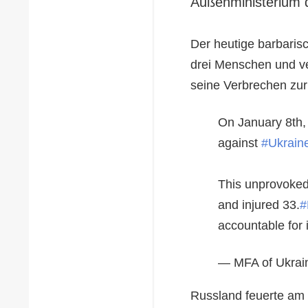
Außenministerium d
Der heutige barbaris
drei Menschen und ver
seine Verbrechen zur
On January 8th,
against
#Ukrain
This unprovoked 
and injured 33.
#
accountable for 
— MFA of Ukrai
Russland feuerte am