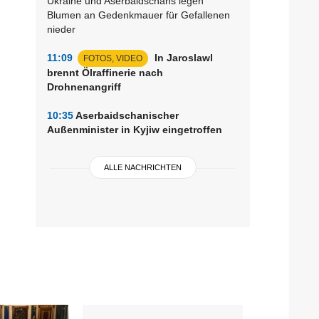
Ukraine und Aserbaidschans legen
Blumen an Gedenkmauer für Gefallenen
nieder
11:09
In Jaroslawl
FOTOS, VIDEO
brennt Ölraffinerie nach
Drohnenangriff
10:35
Aserbaidschanischer
Außenminister in Kyjiw eingetroffen
ALLE NACHRICHTEN