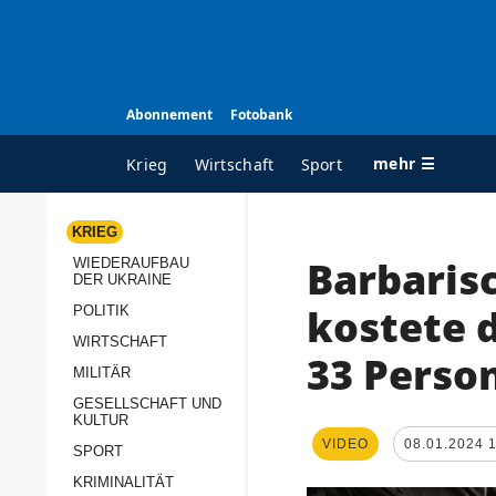
Abonnement
Fotobank
mehr ☰
Krieg
Wirtschaft
Sport
KRIEG
Barbaris
WIEDERAUFBAU
ALLE RUBRIKEN
A
DER UKRAINE
Krieg
Ü
kostete 
POLITIK
Wiederaufbau der
K
WIRTSCHAFT
33 Perso
Ukraine
MILITÄR
s
Politik
GESELLSCHAFT UND
P
KULTUR
Wirtschaft
u
VIDEO
08.01.2024 
SPORT
p
Militär
KRIMINALITÄT
D