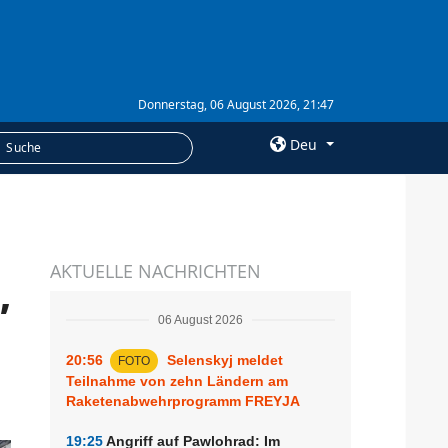
Donnerstag, 06 August 2026, 21:47
Deu
×
LEISTUNGEN
AKTUELLE NACHRICHTEN
Abonnement
,
Fotobank
06 August 2026
20:56
Selenskyj meldet
FOTO
Teilnahme von zehn Ländern am
Raketenabwehrprogramm FREYJA
19:25
Angriff auf Pawlohrad: Im