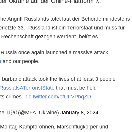
er Ukraine auf der Online-Plattform X.
che Angriff Russlands tötet laut der Behörde mindestens
letzte 33. „Russland ist ein Terrorstaat und muss für
 Rechenschaft gezogen werden“, heißt es.
 Russia once again launched a massive attack
e
and our people.
barbaric attack took the lives of at least 3 people
RussiaIsATerroristState
that must be held
its crimes.
pic.twitter.com/efUFVPbqZD
ne 🇺🇦 (@MFA_Ukraine)
January 8, 2024
 Montag Kampfdrohnen, Marschflugkörper und