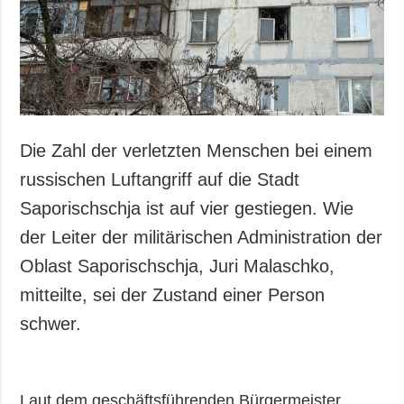
Gesellschaft und
Kultur
Sport
Kriminalität
Notstand und
Notfälle
Die Zahl der verletzten Menschen bei einem
ZUSÄTZLICH
LEISTUNGEN
russischen Luftangriff auf die Stadt
Veröffentlichungen
Abonnement
Saporischschja ist auf vier gestiegen. Wie
Interview
Fotobank
der Leiter der militärischen Administration der
Fotos
Oblast Saporischschja, Juri Malaschko,
Video
mitteilte, sei der Zustand einer Person
schwer.
Laut dem geschäftsführenden Bürgermeister