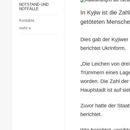
Gesellschaft und Kultur
NOTSTAND UND
NOTFÄLLE
In Kyjiw ist die Za
Sport
Kontakte
getöteten Mensche
Kriminalität
mehr
»
Notstand und Notfälle
Dies gab der Kyjiwer 
berichtet Ukrinform.
„Die Leichen von drei
Trümmern eines Lage
worden. Die Zahl der 
Hauptstadt ist auf si
Zuvor hatte der Staa
berichtet.
Wie berichtet, verüb