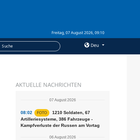
Freitag, 07 August 2026, 09:10
Deu
×
LEISTUNGEN
AKTUELLE NACHRICHTEN
Abonnement
Fotobank
07 August 2026
08:02
1210 Soldaten, 67
FOTO
Artilleriesysteme, 386 Fahrzeuge -
Kampfverluste der Russen am Vortag
06 August 2026