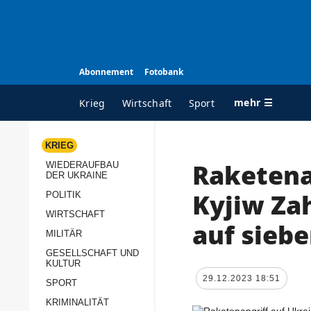
Abonnement
Fotobank
mehr ☰
Krieg
Wirtschaft
Sport
KRIEG
Raketenan
WIEDERAUFBAU
ALLE RUBRIKEN
A
DER UKRAINE
Krieg
Ü
Kyjiw Za
POLITIK
Wiederaufbau der
K
WIRTSCHAFT
auf sieb
Ukraine
MILITÄR
s
Politik
GESELLSCHAFT UND
P
KULTUR
Wirtschaft
u
29.12.2023 18:51
SPORT
p
Militär
KRIMINALITÄT
D