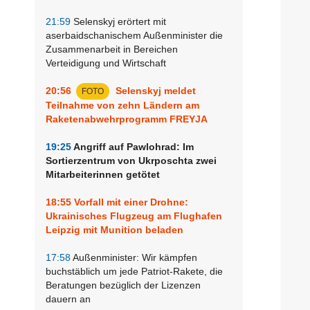
21:59
Selenskyj erörtert mit
aserbaidschanischem Außenminister die
Zusammenarbeit in Bereichen
Verteidigung und Wirtschaft
20:56
Selenskyj meldet
FOTO
Teilnahme von zehn Ländern am
Raketenabwehrprogramm FREYJA
19:25
Angriff auf Pawlohrad: Im
Sortierzentrum von Ukrposchta zwei
Mitarbeiterinnen getötet
18:55
Vorfall mit einer Drohne:
Ukrainisches Flugzeug am Flughafen
Leipzig mit Munition beladen
17:58
Außenminister: Wir kämpfen
buchstäblich um jede Patriot-Rakete, die
Beratungen bezüglich der Lizenzen
dauern an