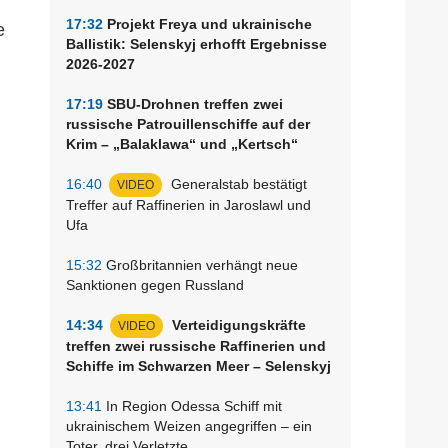
17:32
Projekt Freya und ukrainische
e
Ballistik: Selenskyj erhofft Ergebnisse
2026-2027
17:19
SBU-Drohnen treffen zwei
russische Patrouillenschiffe auf der
Krim – „Balaklawa“ und „Kertsch“
16:40
Generalstab bestätigt
VIDEO
Treffer auf Raffinerien in Jaroslawl und
Ufa
15:32
Großbritannien verhängt neue
Sanktionen gegen Russland
14:34
Verteidigungskräfte
VIDEO
treffen zwei russische Raffinerien und
Schiffe im Schwarzen Meer – Selenskyj
13:41
In Region Odessa Schiff mit
ukrainischem Weizen angegriffen – ein
Toter, drei Verletzte