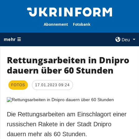
Abonnement
Fotobank
mehr ☰
Deu
×
Rettungsarbeiten in Dnipro
dauern über 60 Stunden
ALLE
AGENTUR
RUBRIKEN
Über uns
FOTOS
Krieg
17.01.2023 09:24
Kontakte
Wiederaufbau
services
der Ukraine
Politik zur
Politik
Die Rettungsarbeiten am Einschlagort einer
Vertraulichkeit
und zum Schutz
Wirtschaft
russischen Rakete in der Stadt Dnipro
personenbezogener
Militär
dauern mehr als 60 Stunden.
Daten