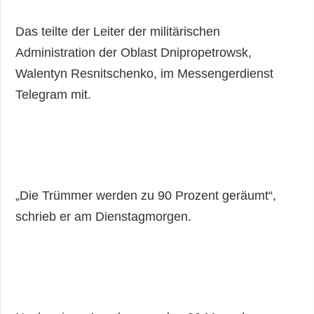
Gesellschaft und
Kultur
Das teilte der Leiter der militärischen
Sport
Administration der Oblast Dnipropetrowsk,
Kriminalität
Walentyn Resnitschenko, im Messengerdienst
Notstand und
Telegram mit.
Notfälle
ZUSÄTZLICH
LEISTUNGEN
Veröffentlichungen
Abonnement
Interview
Fotobank
„Die Trümmer werden zu 90 Prozent geräumt“,
Fotos
schrieb er am Dienstagmorgen.
Video