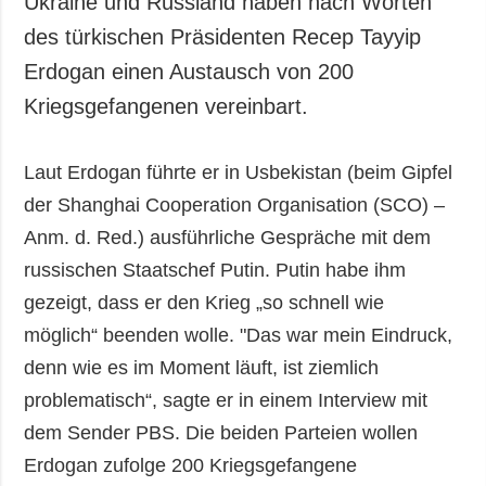
Ukraine und Russland haben nach Worten
Gesellschaft und
des türkischen Präsidenten Recep Tayyip
Kultur
Erdogan einen Austausch von 200
Sport
Kriegsgefangenen vereinbart.
Kriminalität
Notstand und
Notfälle
Laut Erdogan führte er in Usbekistan (beim Gipfel
der Shanghai Cooperation Organisation (SCO) –
ZUSÄTZLICH
LEISTUNGEN
Anm. d. Red.) ausführliche Gespräche mit dem
Veröffentlichungen
Abonnement
russischen Staatschef Putin. Putin habe ihm
Interview
Fotobank
gezeigt, dass er den Krieg „so schnell wie
Fotos
möglich“ beenden wolle. "Das war mein Eindruck,
Video
denn wie es im Moment läuft, ist ziemlich
problematisch“, sagte er in einem Interview mit
dem Sender PBS. Die beiden Parteien wollen
Erdogan zufolge 200 Kriegsgefangene