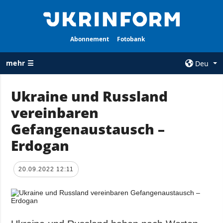
Abonnement
Fotobank
mehr ☰
Deu
×
Ukraine und Russland
vereinbaren
ALLE
AGENTUR
RUBRIKEN
Gefangenaustausch –
Über uns
Krieg
Erdogan
Kontakte
Wiederaufbau
services
der Ukraine
20.09.2022 12:11
Politik zur
Politik
Vertraulichkeit
und zum Schutz
Wirtschaft
personenbezogener
Militär
Daten