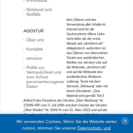
Kriminalität
Notstand und
Notfälle
dem Zitieren und der
Verwendung aller Inhalte im
Internet sind für die
AGENTUR
Suchsysteme offene Links
nicht tiefer als der erste
Über uns
Absatz auf „ukrinform.de“
obligatorisch, außerdem ist
Kontakte
das Zitieren von übersetzten
services
Texten aus ausländischen
Medien nur mit dem Link auf
Politik zur
die Webseite „ukrinform.de“
Vertraulichkeit und
und auf die Webseite des
zum Schutz
ausländisches Mediums
personenbezogener
zulässig. Texte mit dem
Daten
Vermerk „Werbung“ oder mit
einem Disclaimer: „Das
Material wird gemäß Teil 3
Artikel 9 des Gesetzes der Ukraine „Über Werbung“ Nr.
270/96-WR vom 3. Juli 1996 und dem Gesetz der Ukraine
„Über Medien“ Nr. 2849-IX vom 31. März 2023 und auf der
Grundlage des Vertrags/der Rechnung veröffentlicht.
×
Wir verwenden Cookies. Wenn Sie die Website weiter
Objekt im Bereich Onlinemedien; Medien-ID R40-01421.
nutzen, stimmen Sie unserer
Datenschutz- und