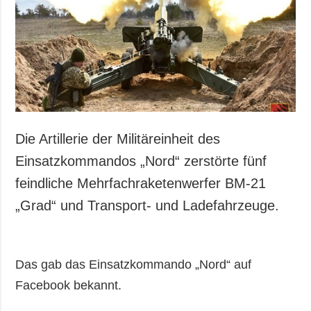
Gesellschaft und
Kultur
Sport
Kriminalität
Notstand und
Notfälle
ZUSÄTZLICH
LEISTUNGEN
Die Artillerie der Militäreinheit des
Veröffentlichungen
Abonnement
Einsatzkommandos „Nord“ zerstörte fünf
Interview
Fotobank
feindliche Mehrfachraketenwerfer BM-21
Fotos
„Grad“ und Transport- und Ladefahrzeuge.
Video
Das gab das Einsatzkommando „Nord“ auf
Facebook bekannt.