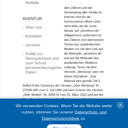
Notfälle
dem Zitieren und der
Verwendung aller Inhalte im
Internet sind für die
AGENTUR
Suchsysteme offene Links
nicht tiefer als der erste
Über uns
Absatz auf „ukrinform.de“
obligatorisch, außerdem ist
Kontakte
das Zitieren von übersetzten
services
Texten aus ausländischen
Medien nur mit dem Link auf
Politik zur
die Webseite „ukrinform.de“
Vertraulichkeit und
und auf die Webseite des
zum Schutz
ausländisches Mediums
personenbezogener
zulässig. Texte mit dem
Daten
Vermerk „Werbung“ oder mit
einem Disclaimer: „Das
Material wird gemäß Teil 3
Artikel 9 des Gesetzes der Ukraine „Über Werbung“ Nr.
270/96-WR vom 3. Juli 1996 und dem Gesetz der Ukraine
„Über Medien“ Nr. 2849-IX vom 31. März 2023 und auf der
Grundlage des Vertrags/der Rechnung veröffentlicht.
×
Wir verwenden Cookies. Wenn Sie die Website weiter
Objekt im Bereich Onlinemedien; Medien-ID R40-01421.
nutzen, stimmen Sie unserer
Datenschutz- und
© 2015-2026 Ukrinform. Alle Rechte sind geschützt.
Datenschutzrichtlinie
zu.