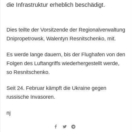
Gesellschaft und
die Infrastruktur erheblich beschädigt.
Kultur
Sport
Kriminalität
Dies teilte der Vorsitzende der Regionalverwaltung
Notstand und
Dnipropetrowsk, Walentyn Resnitschenko, mit.
Notfälle
Es werde lange dauern, bis der Flughafen von den
ZUSÄTZLICH
LEISTUNGEN
Folgen des Luftangriffs wiederhergestellt werde,
Veröffentlichungen
Abonnement
so Resnitschenko.
Interview
Fotobank
Fotos
Seit 24. Februar kämpft die Ukraine gegen
Video
russische Invasoren.
nj