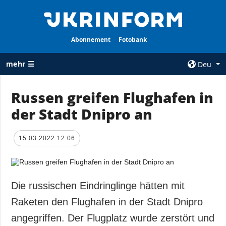
Abonnement
Fotobank
mehr ☰
Deu
×
Russen greifen Flughafen in
der Stadt Dnipro an
ALLE
AGENTUR
RUBRIKEN
Über uns
15.03.2022 12:06
Krieg
Kontakte
Wiederaufbau
services
der Ukraine
Politik zur
Politik
Die russischen Eindringlinge hätten mit
Vertraulichkeit
und zum Schutz
Wirtschaft
Raketen den Flughafen in der Stadt Dnipro
personenbezogener
Militär
angegriffen. Der Flugplatz wurde zerstört und
Daten