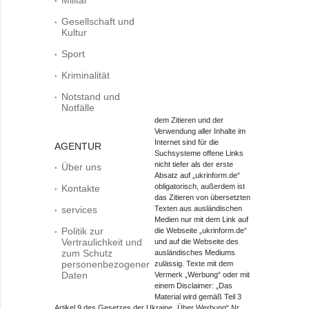
Gesellschaft und
Kultur
Sport
Kriminalität
Notstand und
Notfälle
dem Zitieren und der
Verwendung aller Inhalte im
Internet sind für die
AGENTUR
Suchsysteme offene Links
nicht tiefer als der erste
Über uns
Absatz auf „ukrinform.de“
obligatorisch, außerdem ist
Kontakte
das Zitieren von übersetzten
services
Texten aus ausländischen
Medien nur mit dem Link auf
Politik zur
die Webseite „ukrinform.de“
Vertraulichkeit und
und auf die Webseite des
zum Schutz
ausländisches Mediums
personenbezogener
zulässig. Texte mit dem
Daten
Vermerk „Werbung“ oder mit
einem Disclaimer: „Das
Material wird gemäß Teil 3
Artikel 9 des Gesetzes der Ukraine „Über Werbung“ Nr.