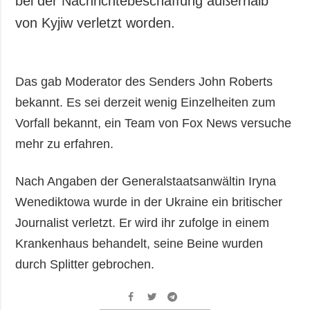
bei der Nachrichtebeschaffung außerhalb
Gesellschaft und
von Kyjiw verletzt worden.
Kultur
Sport
Kriminalität
Das gab Moderator des Senders John Roberts
Notstand und
bekannt. Es sei derzeit wenig Einzelheiten zum
Notfälle
Vorfall bekannt, ein Team von Fox News versuche
ZUSÄTZLICH
LEISTUNGEN
mehr zu erfahren.
Veröffentlichungen
Abonnement
Interview
Fotobank
Nach Angaben der Generalstaatsanwältin Iryna
Fotos
Wenediktowa wurde in der Ukraine ein britischer
Video
Journalist verletzt. Er wird ihr zufolge in einem
Krankenhaus behandelt, seine Beine wurden
durch Splitter gebrochen.