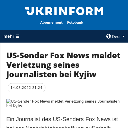
Abonnement
Fotobank
mehr ☰
Deu
×
US-Sender Fox News meldet
Verletzung seines
ALLE
AGENTUR
RUBRIKEN
Journalisten bei Kyjiw
Über uns
Krieg
Kontakte
Wiederaufbau
14.03.2022 21:24
services
der Ukraine
Politik zur
Politik
Vertraulichkeit
und zum Schutz
Wirtschaft
personenbezogener
Ein Journalist des US-Senders Fox News ist
Militär
Daten