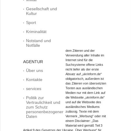
Gesellschaft und
Kultur
Sport
Kriminalität
Notstand und
Notfälle
dem Zitieren und der
Verwendung aller Inhalte im
Internet sind für die
AGENTUR
Suchsysteme offene Links
nicht tiefer als der erste
Über uns
Absatz auf „ukrinform.de“
obligatorisch, außerdem ist
Kontakte
das Zitieren von übersetzten
services
Texten aus ausländischen
Medien nur mit dem Link auf
Politik zur
die Webseite „ukrinform.de“
Vertraulichkeit und
und auf die Webseite des
zum Schutz
ausländisches Mediums
personenbezogener
zulässig. Texte mit dem
Daten
Vermerk „Werbung“ oder mit
einem Disclaimer: „Das
Material wird gemäß Teil 3
Artikel 9 des Gesetzes der Ukraine „Über Werbung“ Nr.