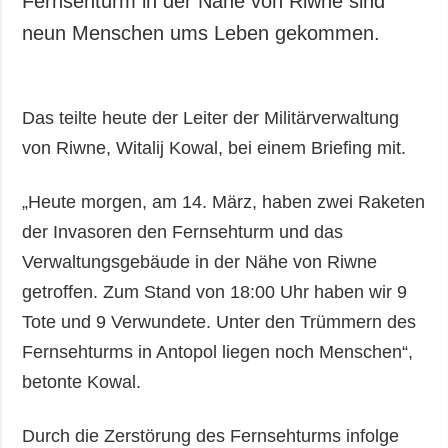
Fernsehturm in der Nähe von Riwne sind
Gesellschaft und
neun Menschen ums Leben gekommen.
Kultur
Sport
Kriminalität
Das teilte heute der Leiter der Militärverwaltung
Notstand und
von Riwne, Witalij Kowal, bei einem Briefing mit.
Notfälle
ZUSÄTZLICH
LEISTUNGEN
„Heute morgen, am 14. März, haben zwei Raketen
Veröffentlichungen
Abonnement
der Invasoren den Fernsehturm und das
Interview
Fotobank
Verwaltungsgebäude in der Nähe von Riwne
Fotos
getroffen. Zum Stand von 18:00 Uhr haben wir 9
Video
Tote und 9 Verwundete. Unter den Trümmern des
Fernsehturms in Antopol liegen noch Menschen“,
betonte Kowal.
Durch die Zerstörung des Fernsehturms infolge