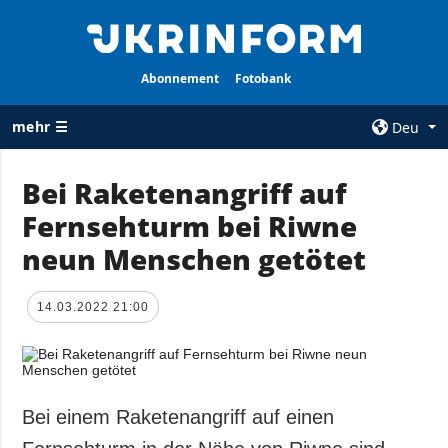
Abonnement
Fotobank
mehr ☰
Deu
×
Bei Raketenangriff auf
Fernsehturm bei Riwne
ALLE
AGENTUR
RUBRIKEN
neun Menschen getötet
Über uns
Krieg
Kontakte
Wiederaufbau
14.03.2022 21:00
services
der Ukraine
Politik zur
Politik
Vertraulichkeit
und zum Schutz
Wirtschaft
personenbezogener
Bei einem Raketenangriff auf einen
Militär
Daten