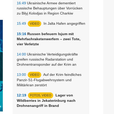
16:49
Ukrainische Armee dementiert
russische Behauptungen über Vorrücken
zu Bilyj Kolodjas in Region Charkiw
15:49
In Jalta Hafen angegriffen
VIDEO
15:16
Russen befeuern Isjum mit
Mehrfachraketenwerfern – zwei Tote,
vier Verletzte
14:00
Ukrainische Verteidigungskräfte
greifen russische Radarstation und
Drohnentransponder auf der Krim an
13:00
Auf der Krim feindliches
VIDEO
Panzir-S1-Flugabwehrsystem und
Militärkran zerstört
12:19
Lager von
FOTOS, VIDEO
Wildberries in Jekaterinburg nach
Drohnenangriff in Brand