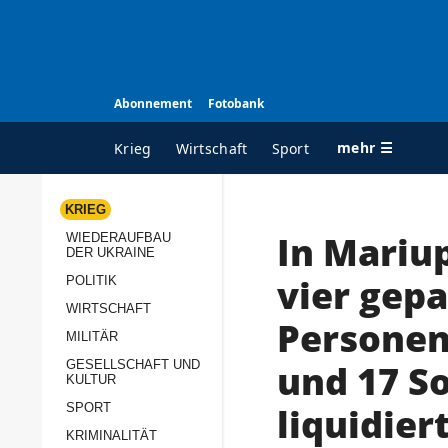
Abonnement
Fotobank
mehr ☰
Krieg
Wirtschaft
Sport
KRIEG
In Mariup
WIEDERAUFBAU
ALLE RUBRIKEN
A
DER UKRAINE
Krieg
Ü
vier gep
POLITIK
Wiederaufbau der
K
WIRTSCHAFT
Personen
Ukraine
MILITÄR
s
Politik
und 17 S
GESELLSCHAFT UND
P
KULTUR
Wirtschaft
u
liquidier
SPORT
p
Militär
KRIMINALITÄT
D