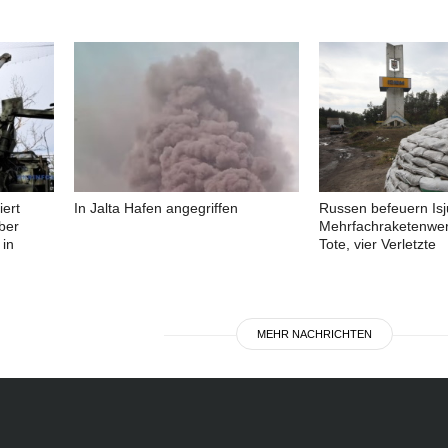
ert
In Jalta Hafen angegriffen
Russen befeuern Is
ber
Mehrfachraketenwer
 in
Tote, vier Verletzte
MEHR NACHRICHTEN