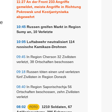
11:27
An der Front 233 Angriffe
gemeldet, meiste Angriffe in Richtung
Pokrowsk und Kostjantyniwka
abgewehrt
le
10:45
Russen greifen Markt in Region
Sumy an, 10 Verletzte
10:05
Luftabwehr neutralisiert 114
russische Kamikaze-Drohnen
09:45
In Region Cherson 32 Zivilisten
verletzt, 38 Ortschaften beschossen
09:18
Russen töten einen und verletzen
fünf Zivilisten in Region Donezk
08:40
In Region Saporischschja 56
Ortschaften beschossen, zehn Zivilisten
verletzt
08:02
1210 Soldaten, 67
FOTO
Artilleriesysteme, 386 Fahrzeuge -