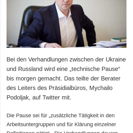
Gesellschaft und
Kultur
Sport
Kriminalität
Notstand und
Notfälle
ZUSÄTZLICH
LEISTUNGEN
Bei den Verhandlungen zwischen der Ukraine
Veröffentlichungen
Abonnement
und Russland wird eine „technische Pause“
Interview
Fotobank
bis morgen gemacht. Das teilte der Berater
Fotos
des Leiters des Präsidialbüros, Mychailo
Video
Podoljak, auf Twitter mit.
Die Pause sei für „zusätzliche Tätigkeit in den
Arbeitsuntergruppen und für Klärung einzelner