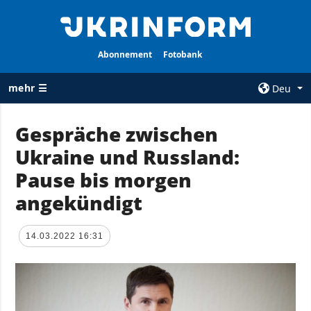
Abonnement
Fotobank
mehr ☰
Deu
×
Gespräche zwischen
Ukraine und Russland:
ALLE
AGENTUR
RUBRIKEN
Pause bis morgen
Über uns
Krieg
angekündigt
Kontakte
Wiederaufbau
services
der Ukraine
14.03.2022 16:31
Politik zur
Politik
Vertraulichkeit
und zum Schutz
Wirtschaft
personenbezogener
Militär
Daten