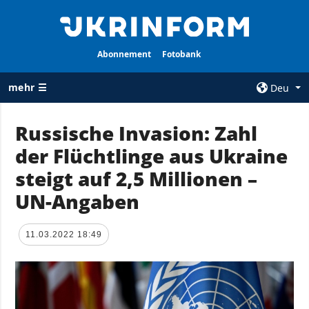
Abonnement
Fotobank
mehr ☰
Deu
×
Russische Invasion: Zahl
der Flüchtlinge aus Ukraine
ALLE
AGENTUR
RUBRIKEN
steigt auf 2,5 Millionen –
Über uns
Krieg
UN-Angaben
Kontakte
Wiederaufbau
services
der Ukraine
11.03.2022 18:49
Politik zur
Politik
Vertraulichkeit
und zum Schutz
Wirtschaft
personenbezogener
Militär
Daten