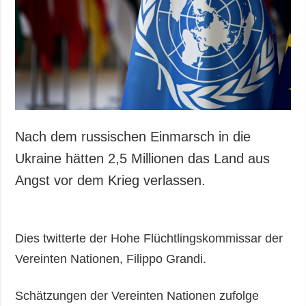
Gesellschaft und
Kultur
Sport
Kriminalität
Notstand und
Notfälle
ZUSÄTZLICH
LEISTUNGEN
Nach dem russischen Einmarsch in die
Veröffentlichungen
Abonnement
Ukraine hätten 2,5 Millionen das Land aus
Interview
Fotobank
Angst vor dem Krieg verlassen.
Fotos
Video
Dies twitterte der Hohe Flüchtlingskommissar der
Vereinten Nationen, Filippo Grandi.
Schätzungen der Vereinten Nationen zufolge