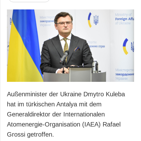
Gesellschaft und
Kultur
Sport
Kriminalität
Notstand und
Notfälle
ZUSÄTZLICH
LEISTUNGEN
Veröffentlichungen
Abonnement
Interview
Fotobank
Fotos
Außenminister der Ukraine Dmytro Kuleba
Video
hat im türkischen Antalya mit dem
Generaldirektor der Internationalen
Atomenergie-Organisation (IAEA) Rafael
Grossi getroffen.