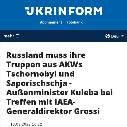
Abonnement
Fotobank
mehr ☰
Deu
×
Russland muss ihre
Truppen aus AKWs
ALLE
AGENTUR
RUBRIKEN
Tschornobyl und
Über uns
Krieg
Saporischschja -
Kontakte
Wiederaufbau
Außenminister Kuleba bei
services
der Ukraine
Treffen mit IAEA-
Politik zur
Politik
Vertraulichkeit
Generaldirektor Grossi
und zum Schutz
Wirtschaft
personenbezogener
Militär
Daten
10.03.2022 16:22