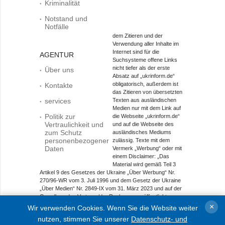
Kriminalität
Notstand und
Notfälle
dem Zitieren und der
Verwendung aller Inhalte im
Internet sind für die
AGENTUR
Suchsysteme offene Links
nicht tiefer als der erste
Über uns
Absatz auf „ukrinform.de“
obligatorisch, außerdem ist
Kontakte
das Zitieren von übersetzten
services
Texten aus ausländischen
Medien nur mit dem Link auf
Politik zur
die Webseite „ukrinform.de“
Vertraulichkeit und
und auf die Webseite des
zum Schutz
ausländisches Mediums
personenbezogener
zulässig. Texte mit dem
Daten
Vermerk „Werbung“ oder mit
einem Disclaimer: „Das
Material wird gemäß Teil 3
Artikel 9 des Gesetzes der Ukraine „Über Werbung“ Nr.
270/96-WR vom 3. Juli 1996 und dem Gesetz der Ukraine
„Über Medien“ Nr. 2849-IX vom 31. März 2023 und auf der
Grundlage des Vertrags/der Rechnung veröffentlicht.
×
Wir verwenden Cookies. Wenn Sie die Website weiter
Objekt im Bereich Onlinemedien; Medien-ID R40-01421.
nutzen, stimmen Sie unserer
Datenschutz- und