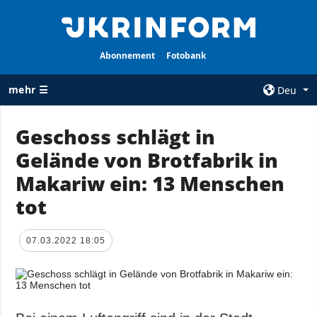
Abonnement
Fotobank
mehr ☰
Deu
×
Geschoss schlägt in
Gelände von Brotfabrik in
ALLE
AGENTUR
RUBRIKEN
Makariw ein: 13 Menschen
Über uns
Krieg
tot
Kontakte
Wiederaufbau
services
der Ukraine
07.03.2022 18:05
Politik zur
Politik
Vertraulichkeit
und zum Schutz
Wirtschaft
personenbezogener
Militär
Daten