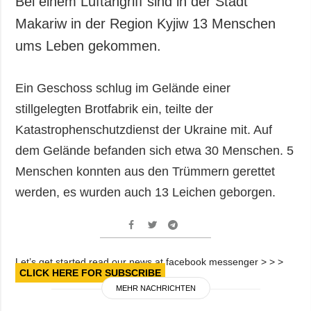
Bei einem Luftangriff sind in der Stadt
Gesellschaft und
Makariw in der Region Kyjiw 13 Menschen
Kultur
ums Leben gekommen.
Sport
Kriminalität
Ein Geschoss schlug im Gelände einer
Notstand und
Notfälle
stillgelegten Brotfabrik ein, teilte der
Katastrophenschutzdienst der Ukraine mit. Auf
ZUSÄTZLICH
LEISTUNGEN
dem Gelände befanden sich etwa 30 Menschen. 5
Veröffentlichungen
Abonnement
Menschen konnten aus den Trümmern gerettet
Interview
Fotobank
werden, es wurden auch 13 Leichen geborgen.
Fotos
Video
Let’s get started read our news at facebook messenger > > >
CLICK HERE FOR SUBSCRIBE
MEHR NACHRICHTEN