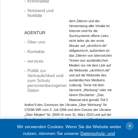
Kriminalität
Notstand und
Notfälle
dem Zitieren und der
Verwendung aller Inhalte im
Internet sind für die
AGENTUR
Suchsysteme offene Links
nicht tiefer als der erste
Über uns
Absatz auf „ukrinform.de“
obligatorisch, außerdem ist
Kontakte
das Zitieren von übersetzten
services
Texten aus ausländischen
Medien nur mit dem Link auf
Politik zur
die Webseite „ukrinform.de“
Vertraulichkeit und
und auf die Webseite des
zum Schutz
ausländisches Mediums
personenbezogener
zulässig. Texte mit dem
Daten
Vermerk „Werbung“ oder mit
einem Disclaimer: „Das
Material wird gemäß Teil 3
Artikel 9 des Gesetzes der Ukraine „Über Werbung“ Nr.
270/96-WR vom 3. Juli 1996 und dem Gesetz der Ukraine
„Über Medien“ Nr. 2849-IX vom 31. März 2023 und auf der
Grundlage des Vertrags/der Rechnung veröffentlicht.
×
Wir verwenden Cookies. Wenn Sie die Website weiter
Objekt im Bereich Onlinemedien; Medien-ID R40-01421.
nutzen, stimmen Sie unserer
Datenschutz- und