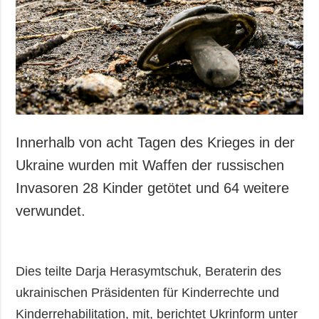
Gesellschaft und
Kultur
Sport
Kriminalität
Notstand und
Notfälle
ZUSÄTZLICH
LEISTUNGEN
Innerhalb von acht Tagen des Krieges in der
Veröffentlichungen
Abonnement
Ukraine wurden mit Waffen der russischen
Interview
Fotobank
Invasoren 28 Kinder getötet und 64 weitere
Fotos
verwundet.
Video
Dies teilte Darja Herasymtschuk, Beraterin des
ukrainischen Präsidenten für Kinderrechte und
Kinderrehabilitation, mit, berichtet Ukrinform unter