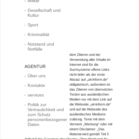
Militär
Gesellschaft und
Kultur
Sport
Kriminalität
Notstand und
Notfälle
dem Zitieren und der
Verwendung aller Inhalte im
Internet sind für die
AGENTUR
Suchsysteme offene Links
nicht tiefer als der erste
Über uns
Absatz auf „ukrinform.de“
obligatorisch, außerdem ist
Kontakte
das Zitieren von übersetzten
services
Texten aus ausländischen
Medien nur mit dem Link auf
Politik zur
die Webseite „ukrinform.de“
Vertraulichkeit und
und auf die Webseite des
zum Schutz
ausländisches Mediums
personenbezogener
zulässig. Texte mit dem
Daten
Vermerk „Werbung“ oder mit
einem Disclaimer: „Das
Material wird gemäß Teil 3
Artikel 9 des Gesetzes der Ukraine „Über Werbung“ Nr.