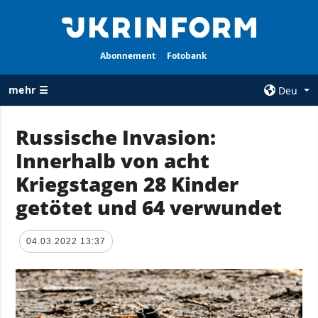
Abonnement
Fotobank
mehr ☰
Deu
×
Russische Invasion:
Innerhalb von acht
ALLE
AGENTUR
RUBRIKEN
Kriegstagen 28 Kinder
Über uns
Krieg
getötet und 64 verwundet
Kontakte
Wiederaufbau
services
der Ukraine
04.03.2022 13:37
Politik zur
Politik
Vertraulichkeit
und zum Schutz
Wirtschaft
personenbezogener
Militär
Daten