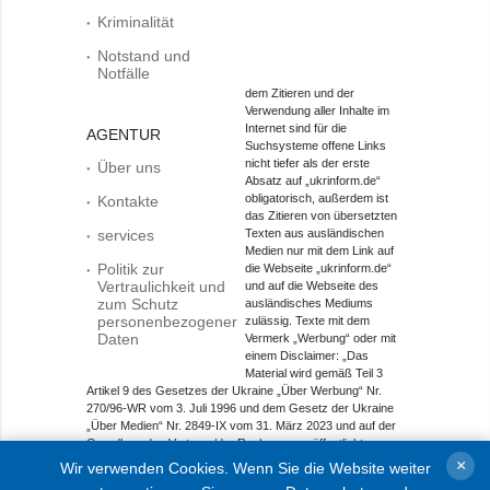
Kriminalität
Notstand und
Notfälle
dem Zitieren und der
Verwendung aller Inhalte im
Internet sind für die
AGENTUR
Suchsysteme offene Links
nicht tiefer als der erste
Über uns
Absatz auf „ukrinform.de“
obligatorisch, außerdem ist
Kontakte
das Zitieren von übersetzten
services
Texten aus ausländischen
Medien nur mit dem Link auf
Politik zur
die Webseite „ukrinform.de“
Vertraulichkeit und
und auf die Webseite des
zum Schutz
ausländisches Mediums
personenbezogener
zulässig. Texte mit dem
Daten
Vermerk „Werbung“ oder mit
einem Disclaimer: „Das
Material wird gemäß Teil 3
Artikel 9 des Gesetzes der Ukraine „Über Werbung“ Nr.
270/96-WR vom 3. Juli 1996 und dem Gesetz der Ukraine
„Über Medien“ Nr. 2849-IX vom 31. März 2023 und auf der
Grundlage des Vertrags/der Rechnung veröffentlicht.
×
Wir verwenden Cookies. Wenn Sie die Website weiter
Objekt im Bereich Onlinemedien; Medien-ID R40-01421.