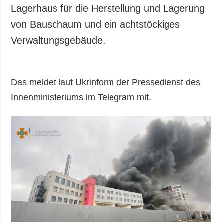
Gesellschaft und
Lagerhaus für die Herstellung und Lagerung
Kultur
von Bauschaum und ein achtstöckiges
Sport
Verwaltungsgebäude.
Kriminalität
Notstand und
Notfälle
Das meldet laut Ukrinform der Pressedienst des
ZUSÄTZLICH
LEISTUNGEN
Innenministeriums im Telegram mit.
Veröffentlichungen
Abonnement
Interview
Fotobank
Fotos
Video