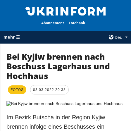
Abonnement
Fotobank
mehr ☰
Deu
×
Bei Kyjiw brennen nach
Beschuss Lagerhaus und
ALLE
AGENTUR
RUBRIKEN
Hochhaus
Über uns
Krieg
Kontakte
Wiederaufbau
FOTOS
03.03.2022 20:38
services
der Ukraine
Politik zur
Politik
Vertraulichkeit
und zum Schutz
Wirtschaft
Im Bezirk Butscha in der Region Kyjiw
personenbezogener
Militär
brennen infolge eines Beschusses ein
Daten