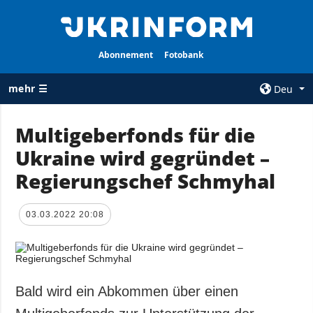
Abonnement
Fotobank
mehr ☰
Deu
×
Multigeberfonds für die
Ukraine wird gegründet –
ALLE
AGENTUR
RUBRIKEN
Regierungschef Schmyhal
Über uns
Krieg
Kontakte
Wiederaufbau
03.03.2022 20:08
services
der Ukraine
Politik zur
Politik
Vertraulichkeit
und zum Schutz
Wirtschaft
personenbezogener
Bald wird ein Abkommen über einen
Militär
Daten