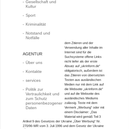
Gesellschaft und
Kultur
Sport
Kriminalität
Notstand und
Notfälle
dem Zitieren und der
Verwendung aller Inhalte im
Internet sind für die
AGENTUR
Suchsysteme offene Links
nicht tiefer als der erste
Über uns
Absatz auf „ukrinform.de“
obligatorisch, außerdem ist
Kontakte
das Zitieren von übersetzten
services
Texten aus ausländischen
Medien nur mit dem Link auf
Politik zur
die Webseite „ukrinform.de“
Vertraulichkeit und
und auf die Webseite des
zum Schutz
ausländisches Mediums
personenbezogener
zulässig. Texte mit dem
Daten
Vermerk „Werbung“ oder mit
einem Disclaimer: „Das
Material wird gemäß Teil 3
Artikel 9 des Gesetzes der Ukraine „Über Werbung“ Nr.
270/96-WR vom 3. Juli 1996 und dem Gesetz der Ukraine