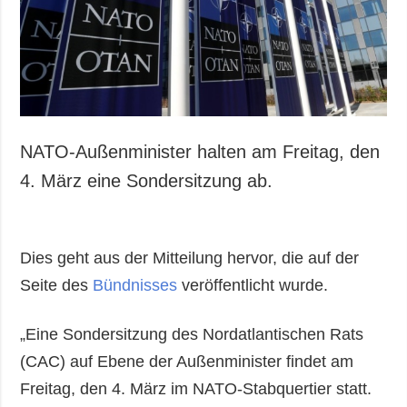
Gesellschaft und
Kultur
Sport
Kriminalität
Notstand und
Notfälle
NATO-Außenminister halten am Freitag, den
ZUSÄTZLICH
LEISTUNGEN
4. März eine Sondersitzung ab.
Veröffentlichungen
Abonnement
Interview
Fotobank
Dies geht aus der Mitteilung hervor, die auf der
Fotos
Seite des
Bündnisses
veröffentlicht wurde.
Video
„Eine Sondersitzung des Nordatlantischen Rats
(CAC) auf Ebene der Außenminister findet am
Freitag, den 4. März im NATO-Stabquertier statt.