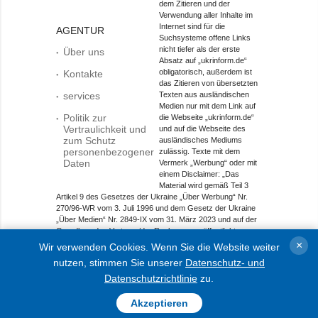
dem Zitieren und der
Verwendung aller Inhalte im
Internet sind für die
AGENTUR
Suchsysteme offene Links
nicht tiefer als der erste
Über uns
Absatz auf „ukrinform.de“
obligatorisch, außerdem ist
Kontakte
das Zitieren von übersetzten
services
Texten aus ausländischen
Medien nur mit dem Link auf
Politik zur
die Webseite „ukrinform.de“
Vertraulichkeit und
und auf die Webseite des
zum Schutz
ausländisches Mediums
personenbezogener
zulässig. Texte mit dem
Daten
Vermerk „Werbung“ oder mit
einem Disclaimer: „Das
Material wird gemäß Teil 3
Artikel 9 des Gesetzes der Ukraine „Über Werbung“ Nr.
270/96-WR vom 3. Juli 1996 und dem Gesetz der Ukraine
„Über Medien“ Nr. 2849-IX vom 31. März 2023 und auf der
Grundlage des Vertrags/der Rechnung veröffentlicht.
×
Wir verwenden Cookies. Wenn Sie die Website weiter
Objekt im Bereich Onlinemedien; Medien-ID R40-01421.
nutzen, stimmen Sie unserer
Datenschutz- und
© 2015-2026 Ukrinform. Alle Rechte sind geschützt.
Datenschutzrichtlinie
zu.
Akzeptieren