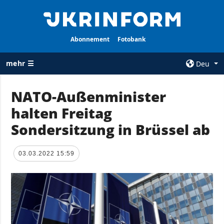
Abonnement
Fotobank
mehr ☰
Deu
×
NATO-Außenminister
halten Freitag
ALLE
AGENTUR
RUBRIKEN
Sondersitzung in Brüssel ab
Über uns
Krieg
Kontakte
Wiederaufbau
03.03.2022 15:59
services
der Ukraine
Politik zur
Politik
Vertraulichkeit
und zum Schutz
Wirtschaft
personenbezogener
Militär
Daten