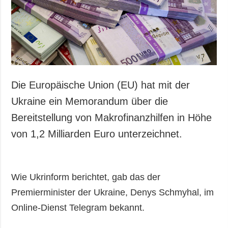
Gesellschaft und
Kultur
Sport
Kriminalität
Notstand und
Notfälle
Die Europäische Union (EU) hat mit der
ZUSÄTZLICH
LEISTUNGEN
Ukraine ein Memorandum über die
Veröffentlichungen
Abonnement
Bereitstellung von Makrofinanzhilfen in Höhe
Interview
Fotobank
von 1,2 Milliarden Euro unterzeichnet.
Fotos
Video
Wie Ukrinform berichtet, gab das der
Premierminister der Ukraine, Denys Schmyhal, im
Online-Dienst Telegram bekannt.