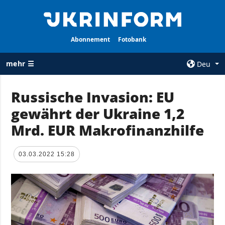
Abonnement
Fotobank
mehr ☰
Deu
×
Russische Invasion: EU
gewährt der Ukraine 1,2
ALLE
AGENTUR
RUBRIKEN
Mrd. EUR Makrofinanzhilfe
Über uns
Krieg
Kontakte
Wiederaufbau
03.03.2022 15:28
services
der Ukraine
Politik zur
Politik
Vertraulichkeit
und zum Schutz
Wirtschaft
personenbezogener
Militär
Daten