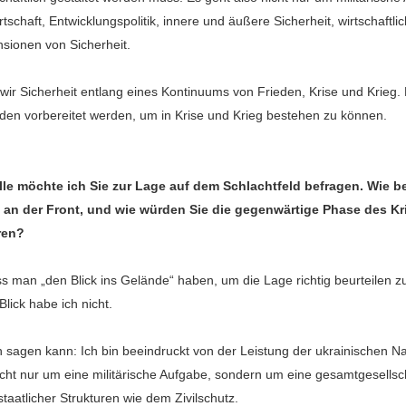
schaft, Entwicklungspolitik, innere und äußere Sicherheit, wirtschaftlic
sionen von Sicherheit.
wir Sicherheit entlang eines Kontinuums von Frieden, Krise und Kri
eden vorbereitet werden, um in Krise und Krieg bestehen zu können.
lle möchte ich Sie zur Lage auf dem Schlachtfeld befragen. Wie b
e an der Front, und wie würden Sie die gegenwärtige Phase des Kr
ren?
s man „den Blick ins Gelände“ haben, um die Lage richtig beurteilen 
Blick habe ich nicht.
 sagen kann: Ich bin beeindruckt von der Leistung der ukrainischen N
icht nur um eine militärische Aufgabe, sondern um eine gesamtgesellsc
staatlicher Strukturen wie dem Zivilschutz.