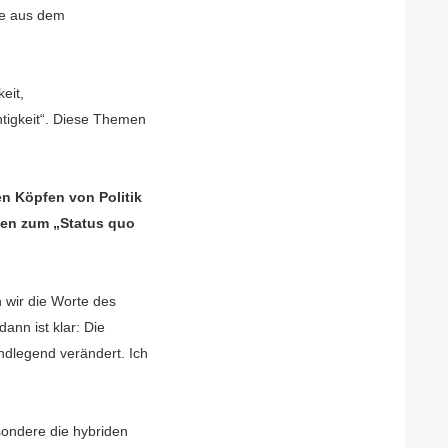
mte aus dem
eit,
chtigkeit“. Diese Themen
n Köpfen von Politik
zen zum „Status quo
n wir die Worte des
ann ist klar: Die
ndlegend verändert. Ich
sondere die hybriden