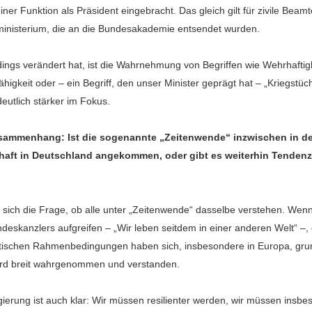
einer Funktion als Präsident eingebracht. Das gleich gilt für zivile Bea
ministerium, die an die Bundesakademie entsendet wurden.
dings verändert hat, ist die Wahrnehmung von Begriffen wie Wehrhaftigk
ähigkeit oder – ein Begriff, den unser Minister geprägt hat – „Kriegstü
eutlich stärker im Fokus.
sammenhang: Ist die sogenannte „Zeitenwende“ inzwischen in de
haft in Deutschland angekommen, oder gibt es weiterhin Tenden
t sich die Frage, ob alle unter „Zeitenwende“ dasselbe verstehen. Wen
eskanzlers aufgreifen – „Wir leben seitdem in einer anderen Welt“ –, d
litischen Rahmenbedingungen haben sich, insbesondere in Europa, gru
ird breit wahrgenommen und verstanden.
erung ist auch klar: Wir müssen resilienter werden, wir müssen insbe