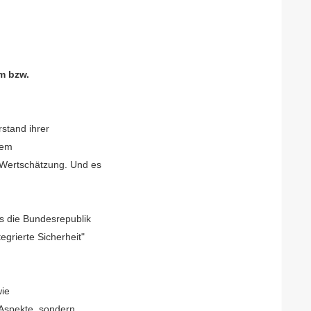
em bzw.
rstand ihrer
sem
 Wertschätzung. Und es
s die Bundesrepublik
egrierte Sicherheit"
wie
 Aspekte, sondern