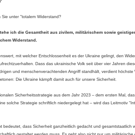
?
 Sie unter "totalem Widerstand?
tehe ich die Gesamtheit aus zivilem, militärischem sowie geistig
lichem Widerstand.
nswert, mit welcher Entschlossenheit es der Ukraine gelingt, den Wide
ufrechtzuerhalten. Dass das ukrainische Volk seit über vier Jahren die
idrigen und menschenverachtenden Angriff standhält, verdient höchste
 betonen: Die Ukraine kämpft damit auch für unsere Sicherheit.
tionalen Sicherheitsstrategie aus dem Jahr 2023 – dem ersten Mal, das
e solche Strategie schriftlich niedergelegt hat – wird das Leitmotiv "Int
 bedeutet, dass Sicherheit ganzheitlich gedacht und gesamtstaatlich 
haftlich gestaltet werden muss. Es geht also nicht nur um militärische