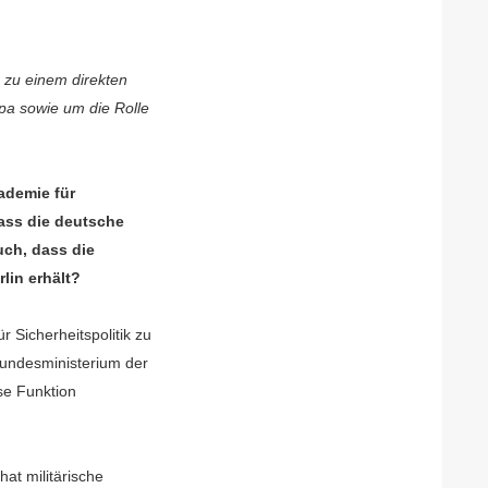
 zu einem direkten
opa sowie um die Rolle
kademie für
dass die deutsche
auch, dass die
lin erhält?
r Sicherheitspolitik zu
Bundesministerium der
se Funktion
hat militärische