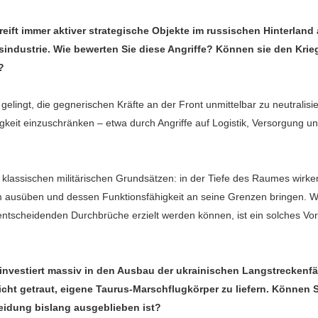
reift immer aktiver strategische Objekte im russischen Hinterland 
industrie. Wie bewerten Sie diese Angriffe? Können sie den Krie
?
gelingt, die gegnerischen Kräfte an der Front unmittelbar zu neutralisi
keit einzuschränken – etwa durch Angriffe auf Logistik, Versorgung und
 klassischen militärischen Grundsätzen: in der Tiefe des Raumes wirke
ausüben und dessen Funktionsfähigkeit an seine Grenzen bringen. W
entscheidenden Durchbrüche erzielt werden können, ist ein solches Vor
investiert massiv in den Ausbau der ukrainischen Langstreckenfäh
icht getraut, eigene Taurus-Marschflugkörper zu liefern. Können 
eidung bislang ausgeblieben ist?