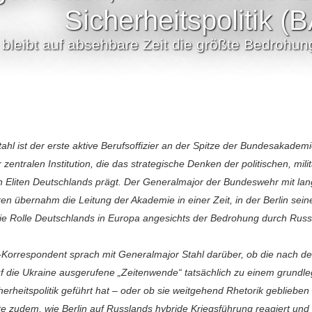
Sicherheitspolitik (
bleibt auf absehbare Zeit die größte Bedrohung
09.05.2026 20:00
ahl ist der erste aktive Berufsoffizier an der Spitze der Bundesakademie
 zentralen Institution, die das strategische Denken der politischen, mil
n Eliten Deutschlands prägt. Der Generalmajor der Bundeswehr mit lang
n übernahm die Leitung der Akademie in einer Zeit, in der Berlin seine
ie Rolle Deutschlands in Europa angesichts der Bedrohung durch Russ
-Korrespondent sprach mit Generalmajor Stahl darüber, ob die nach d
uf die Ukraine ausgerufene „Zeitenwende“ tatsächlich zu einem grundl
erheitspolitik geführt hat – oder ob sie weitgehend Rhetorik geblieben 
te zudem, wie Berlin auf Russlands hybride Kriegsführung reagiert un