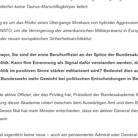
iterhin keine Taurus-Marschflugkörper liefert.
 es um das Risiko eines Übergangs Moskaus von hybrider Aggression
e NATO, um die Verringerung der amerikanischen Militärpräsenz in Eur
 der neuen europäischen Sicherheitsarchitektur.
ajor, Sie sind der erste Berufsoffizier an der Spitze der Bundesa
litik. Kann Ihre Ernennung als Signal dafür verstanden werden, 
litik im positiven Sinne stärker militarisiert wird? Bedeutet dies 
r Bundeswehr mehr Gewicht bei politischen Entscheidungen in Ber
te aktive Offizier, der das Privileg hat, Präsident der Bundesakademie fü
rung dieser Akademie rotiert zwischen dem Auswärtigen Amt und dem 
Dieses Mal hat mein Minister entschieden, dass ein aktiver General die
ann.
ist eigentlich keine neue – auch ein pensionierter Admiral oder General 