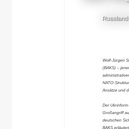
Russland 
Wolf-Jürgen St
(BAKS) – jener
administrative
NATO-Strukture
Ansätze und d
Der Ukrinform
Großangriff a
deutschen Sich
BAKS erläuter