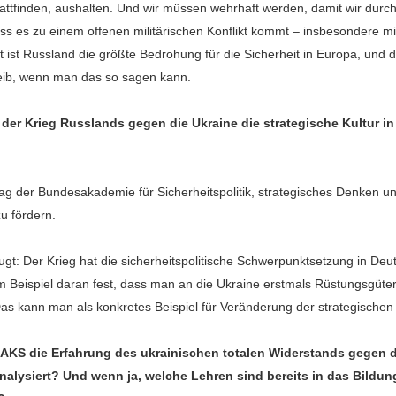
stattfinden, aushalten. Und wir müssen wehrhaft werden, damit wir durch
ss es zu einem offenen militärischen Konflikt kommt – insbesondere m
 ist Russland die größte Bedrohung für die Sicherheit in Europa, und d
ib, wenn man das so sagen kann.
 der Krieg Russlands gegen die Ukraine die strategische Kultur i
trag der Bundesakademie für Sicherheitspolitik, strategisches Denken u
u fördern.
ugt: Der Krieg hat die sicherheitspolitische Schwerpunktsetzung in De
 Beispiel daran fest, dass man an die Ukraine erstmals Rüstungsgüter 
 Das kann man als konkretes Beispiel für Veränderung der strategischen
BAKS die Erfahrung des ukrainischen totalen Widerstands gegen d
nalysiert? Und wenn ja, welche Lehren sind bereits in das Bild