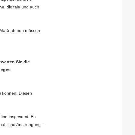
he, digitale und auch
eg. Maßnahmen müssen
ewerten Sie die
ieges
zu können. Diesen
ation insgesamt. Es
haftliche Anstrengung –