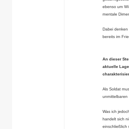
ebenso um Wirt
mentale Dimen
Dabei denken 
bereits im Fri
An dieser Ste
aktuelle Lag
charakterisie
Als Soldat mus
unmittelbaren 
Was ich jedoch
handelt sich n
einschließlich 