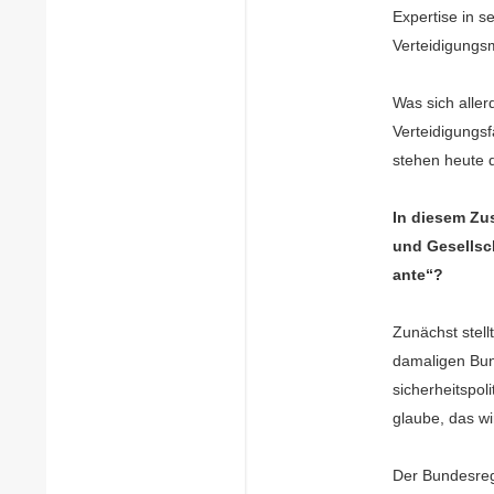
Expertise in s
Verteidigungs
Was sich aller
Verteidigungsf
stehen heute d
In diesem Zu
und Gesellsc
ante“?
Zunächst stell
damaligen Bund
sicherheitspo
glaube, das w
Der Bundesregi