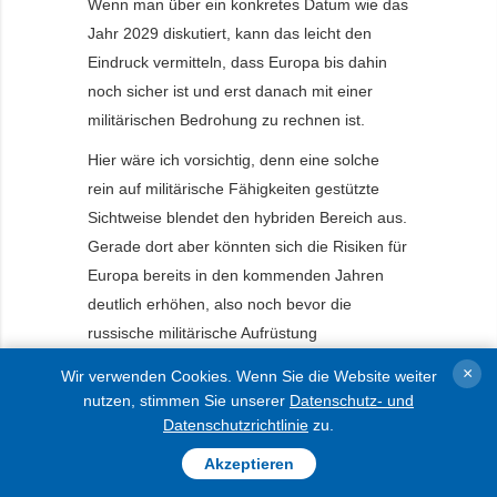
Wenn man über ein konkretes Datum wie das
Jahr 2029 diskutiert, kann das leicht den
Eindruck vermitteln, dass Europa bis dahin
noch sicher ist und erst danach mit einer
militärischen Bedrohung zu rechnen ist.
Hier wäre ich vorsichtig, denn eine solche
rein auf militärische Fähigkeiten gestützte
Sichtweise blendet den hybriden Bereich aus.
Gerade dort aber könnten sich die Risiken für
Europa bereits in den kommenden Jahren
deutlich erhöhen, also noch bevor die
russische militärische Aufrüstung
abgeschlossen ist.
×
Wir verwenden Cookies. Wenn Sie die Website weiter
nutzen, stimmen Sie unserer
Datenschutz- und
Die vor unseren Augen sich vollziehende
Datenschutzrichtlinie
zu.
geopolitische Konstellation kann für Europa
gefährlich werden – insbesondere solange
Akzeptieren
Donald Trump im Weißen Haus sitzt und in