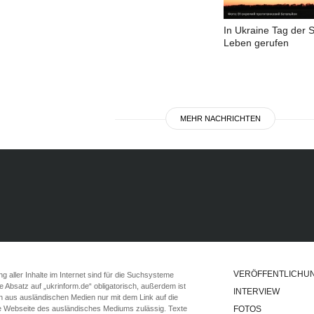
In Ukraine Tag der 
Leben gerufen
MEHR NACHRICHTEN
VERÖFFENTLICHU
 aller Inhalte im Internet sind für die Suchsysteme
ste Absatz auf „ukrinform.de“ obligatorisch, außerdem ist
INTERVIEW
n aus ausländischen Medien nur mit dem Link auf die
ie Webseite des ausländisches Mediums zulässig. Texte
FOTOS