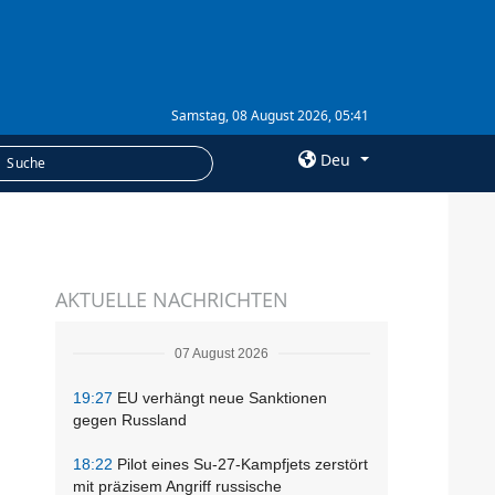
Samstag, 08 August 2026, 05:41
Deu
×
LEISTUNGEN
AKTUELLE NACHRICHTEN
Abonnement
Fotobank
07 August 2026
19:27
EU verhängt neue Sanktionen
gegen Russland
18:22
Pilot eines Su-27-Kampfjets zerstört
mit präzisem Angriff russische