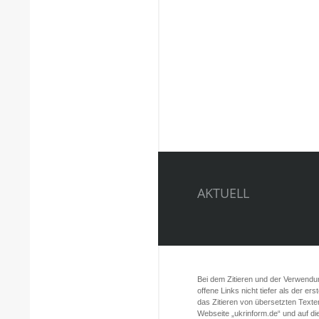
AKTUELL
Bei dem Zitieren und der Verwendung
offene Links nicht tiefer als der er
das Zitieren von übersetzten Texte
Webseite „ukrinform.de“ und auf d