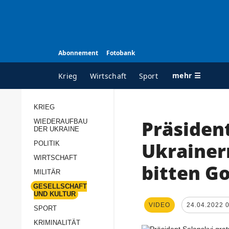
Abonnement
Fotobank
mehr ☰
Krieg
Wirtschaft
Sport
KRIEG
Präsident
WIEDERAUFBAU
ALLE RUBRIKEN
A
DER UKRAINE
Krieg
Ü
Ukrainer
POLITIK
Wiederaufbau der
K
WIRTSCHAFT
bitten G
Ukraine
MILITÄR
s
Politik
GESELLSCHAFT
P
UND KULTUR
Wirtschaft
u
VIDEO
24.04.2022 
SPORT
p
Militär
KRIMINALITÄT
D