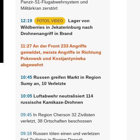
Panzir-S1-Flugabwehrsystem und
Militärkran zerstört
12:19
Lager von
FOTOS, VIDEO
Wildberries in Jekaterinburg nach
Drohnenangriff in Brand
11:27
An der Front 233 Angriffe
gemeldet, meiste Angriffe in Richtung
Pokrowsk und Kostjantyniwka
abgewehrt
10:45
Russen greifen Markt in Region
Sumy an, 10 Verletzte
10:05
Luftabwehr neutralisiert 114
russische Kamikaze-Drohnen
09:45
In Region Cherson 32 Zivilisten
verletzt, 38 Ortschaften beschossen
09:18
Russen töten einen und verletzen
fünf Zivilisten in Region Donezk