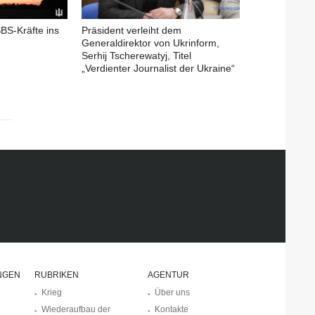
SBS-Kräfte ins
Präsident verleiht dem
Generaldirektor von Ukrinform,
Serhij Tscherewatyj, Titel
„Verdienter Journalist der Ukraine“
NGEN
RUBRIKEN
AGENTUR
Krieg
Über uns
Wiederaufbau der
Kontakte