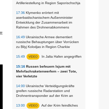
Artilleriestellung in Region Saporischschja
17:36
Klymenko erörtert mit
aserbaidschanischem Außenminister
Entwicklung der Zusammenarbeit im
Rahmen des Drohnenabkommens
tt
16:49
Ukrainische Armee dementiert
russische Behauptungen über Vorrücken
zu Bilyj Kolodjas in Region Charkiw
15:49
In Jalta Hafen angegriffen
VIDEO
15:16
Russen befeuern Isjum mit
Mehrfachraketenwerfern – zwei Tote,
vier Verletzte
14:00
Ukrainische Verteidigungskräfte
greifen russische Radarstation und
Drohnentransponder auf der Krim an
13:00
Auf der Krim feindliches
VIDEO