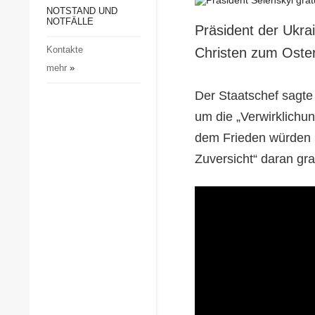
Gesellschaft und Kultur
NOTSTAND UND
NOTFÄLLE
Präsident der Ukra
Sport
Kontakte
Christen zum Osterf
Kriminalität
mehr
»
Notstand und Notfälle
Der Staatschef sagte
um die „Verwirklichu
dem Frieden würden 
Zuversicht“ daran gra