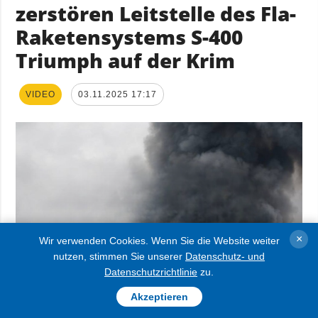
zerstören Leitstelle des Fla-
Raketensystems S-400
Triumph auf der Krim
VIDEO
03.11.2025 17:17
×
Wir verwenden Cookies. Wenn Sie die Website weiter
nutzen, stimmen Sie unserer
Datenschutz- und
Datenschutzrichtlinie
zu.
Akzeptieren
Der ukrainische Militärgeheimdienst (HUR)