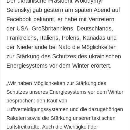
Der ukrainische Präsident Wolodymyr
Gesellschaft und
Selenskyj gab gestern am späten Abend auf
Kultur
Facebook bekannt, er habe mit Vertretern
Sport
der USA, Großbritanniens, Deutschlands,
Kriminalität
Frankreichs, Italiens, Polens, Kanadas und
Notstand und
Notfälle
der Niederlande bei Nato die Möglichkeiten
zur Stärkung des Schutzes des ukrainischen
ZUSÄTZLICH
LEISTUNGEN
Veröffentlichungen
Abonnement
Energiesystems vor dem Winter erörtert.
Interview
Fotobank
„Wir haben Möglichkeiten zur Stärkung des
Fotos
Schutzes unseres Energiesystems vor dem Winter
Video
besprochen: den Kauf von
Luftverteidigungssystemen und die dazugehörigen
Raketen sowie die Stärkung unserer taktischen
Luftstreitkräfte. Auch die Wichtigkeit der