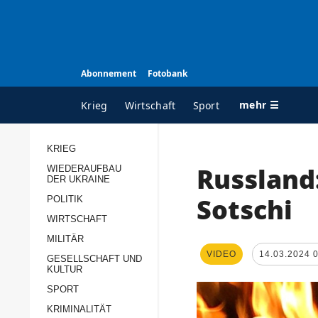
Abonnement
Fotobank
mehr ☰
Krieg
Wirtschaft
Sport
KRIEG
Russland
WIEDERAUFBAU
ALLE RUBRIKEN
A
DER UKRAINE
Krieg
Ü
Sotschi
POLITIK
Wiederaufbau der
K
WIRTSCHAFT
Ukraine
MILITÄR
s
VIDEO
14.03.2024 
Politik
GESELLSCHAFT UND
P
KULTUR
Wirtschaft
u
SPORT
p
Militär
KRIMINALITÄT
D