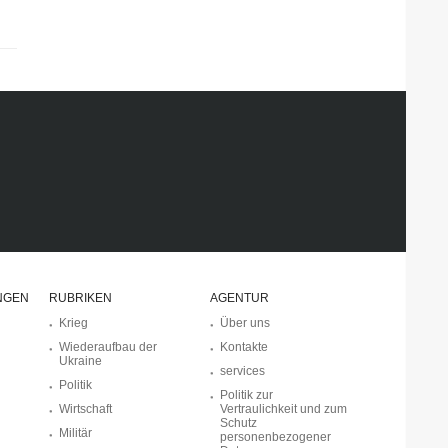
NGEN
RUBRIKEN
AGENTUR
Krieg
Über uns
Wiederaufbau der
Kontakte
Ukraine
services
Politik
Politik zur
Wirtschaft
Vertraulichkeit und zum
Schutz
Militär
personenbezogener