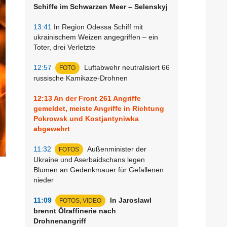
Schiffe im Schwarzen Meer – Selenskyj
13:41
In Region Odessa Schiff mit
ukrainischem Weizen angegriffen – ein
Toter, drei Verletzte
12:57
Luftabwehr neutralisiert 66
FOTO
russische Kamikaze-Drohnen
12:13
An der Front 261 Angriffe
gemeldet, meiste Angriffe in Richtung
Pokrowsk und Kostjantyniwka
abgewehrt
11:32
Außenminister der
FOTOS
Ukraine und Aserbaidschans legen
Blumen an Gedenkmauer für Gefallenen
nieder
11:09
In Jaroslawl
FOTOS, VIDEO
brennt Ölraffinerie nach
Drohnenangriff