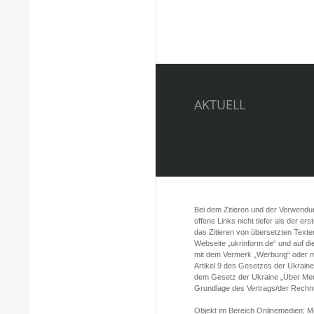
Raketenangriff auf Bal
Zahl der Verletzten, d
AKTUELL
steigt auf 13
Bei dem Zitieren und der Verwendung
offene Links nicht tiefer als der er
das Zitieren von übersetzten Texte
Webseite „ukrinform.de“ und auf d
mit dem Vermerk „Werbung“ oder mi
Artikel 9 des Gesetzes der Ukrain
dem Gesetz der Ukraine „Über Med
Grundlage des Vertrags/der Rechnun
Objekt im Bereich Onlinemedien; 