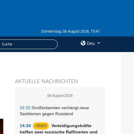
Donnerstag, 06 August 2026, 15:41
Deu
×
LEISTUNGEN
AKTUELLE NACHRICHTEN
Abonnement
Fotobank
06 August 2026
15:32
Großbritannien verhängt neue
Sanktionen gegen Russland
14:34
Verteidigungskräfte
VIDEO
treffen zwei russische Raffinerien und