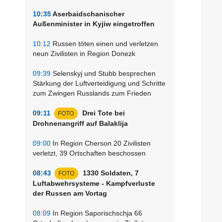
10:35
Aserbaidschanischer
Außenminister in Kyjiw eingetroffen
10:12
Russen töten einen und verletzen
neun Zivilisten in Region Donezk
09:39
Selenskyj und Stubb besprechen
Stärkung der Luftverteidigung und Schritte
zum Zwingen Russlands zum Frieden
09:11
Drei Tote bei
FOTO
Drohnenangriff auf Balaklija
09:00
In Region Cherson 20 Zivilisten
verletzt, 39 Ortschaften beschossen
08:43
1330 Soldaten, 7
FOTO
Luftabwehrsysteme - Kampfverluste
der Russen am Vortag
08:09
In Region Saporischschja 66