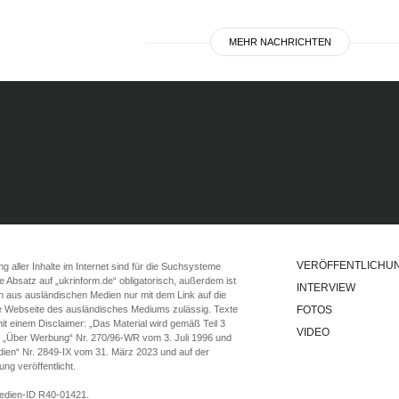
MEHR NACHRICHTEN
aklija: Drei Tote,
arunter Kinder,
VERÖFFENTLICHU
 aller Inhalte im Internet sind für die Suchsysteme
ste Absatz auf „ukrinform.de“ obligatorisch, außerdem ist
INTERVIEW
n aus ausländischen Medien nur mit dem Link auf die
ie Webseite des ausländisches Mediums zulässig. Texte
FOTOS
t einem Disclaimer: „Das Material wird gemäß Teil 3
VIDEO
e „Über Werbung“ Nr. 270/96-WR vom 3. Juli 1996 und
ien“ Nr. 2849-IX vom 31. März 2023 und auf der
g veröffentlicht.
Medien-ID R40-01421.