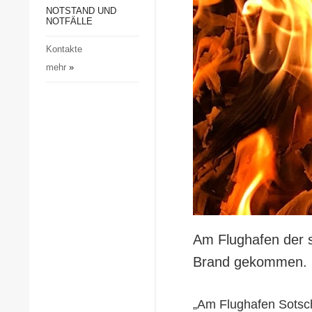
Gesellschaft und Kultur
NOTSTAND UND
NOTFÄLLE
Sport
Kontakte
Kriminalität
mehr
»
Notstand und Notfälle
Am Flughafen der s
Brand gekommen. D
„Am Flughafen Sotschi