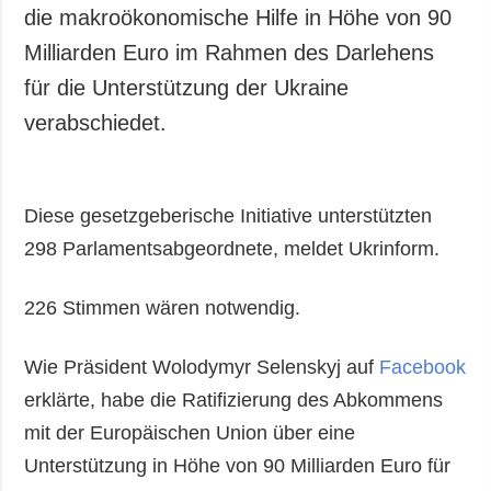
Gesellschaft und
die makroökonomische Hilfe in Höhe von 90
Kultur
Milliarden Euro im Rahmen des Darlehens
Sport
für die Unterstützung der Ukraine
Kriminalität
verabschiedet.
Notstand und
Notfälle
ZUSÄTZLICH
LEISTUNGEN
Diese gesetzgeberische Initiative unterstützten
Veröffentlichungen
Abonnement
298 Parlamentsabgeordnete, meldet Ukrinform.
Interview
Fotobank
226 Stimmen wären notwendig.
Fotos
Video
Wie Präsident Wolodymyr Selenskyj auf
Facebook
erklärte, habe die Ratifizierung des Abkommens
mit der Europäischen Union über eine
Unterstützung in Höhe von 90 Milliarden Euro für