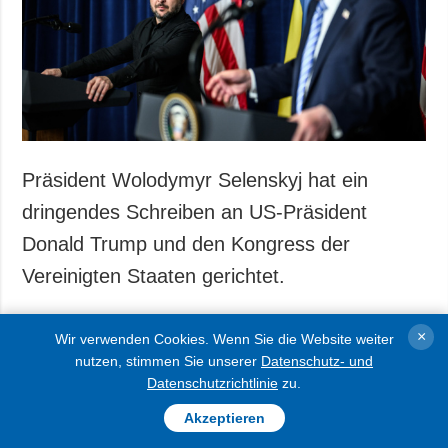
Präsident Wolodymyr Selenskyj hat ein
dringendes Schreiben an US-Präsident
Donald Trump und den Kongress der
Vereinigten Staaten gerichtet.
×
Wir verwenden Cookies. Wenn Sie die Website weiter
Das sagte der Berater des Präsidenten, Dmytro
nutzen, stimmen Sie unserer
Datenschutz- und
Datenschutzrichtlinie
zu.
Lytwyn, vor Journalisten, meldet Ukrinform.
Akzeptieren
In seinem Schreiben weist der ukrainische