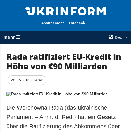
Abonnement
Fotobank
mehr ☰
Deu
×
Rada ratifiziert EU-Kredit in
Höhe von €90 Milliarden
ALLE
AGENTUR
RUBRIKEN
Über uns
28.05.2026 14:48
Krieg
Kontakte
Wiederaufbau
services
der Ukraine
Politik zur
Politik
Die Werchowna Rada (das ukrainische
Vertraulichkeit
und zum Schutz
Wirtschaft
Parlament – Anm. d. Red.) hat ein Gesetz
personenbezogener
Militär
über die Ratifizierung des Abkommens über
Daten