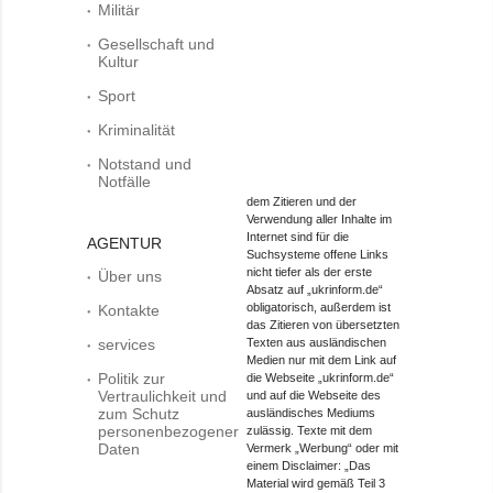
Militär
Gesellschaft und
Kultur
Sport
Kriminalität
Notstand und
Notfälle
dem Zitieren und der
Verwendung aller Inhalte im
Internet sind für die
AGENTUR
Suchsysteme offene Links
nicht tiefer als der erste
Über uns
Absatz auf „ukrinform.de“
obligatorisch, außerdem ist
Kontakte
das Zitieren von übersetzten
services
Texten aus ausländischen
Medien nur mit dem Link auf
Politik zur
die Webseite „ukrinform.de“
Vertraulichkeit und
und auf die Webseite des
zum Schutz
ausländisches Mediums
personenbezogener
zulässig. Texte mit dem
Daten
Vermerk „Werbung“ oder mit
einem Disclaimer: „Das
Material wird gemäß Teil 3