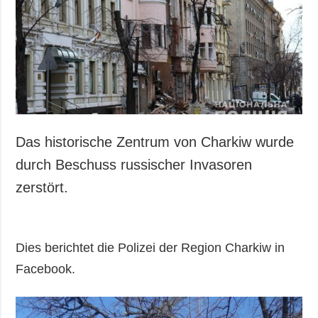
Gesellschaft und
Kultur
Sport
Kriminalität
Notstand und
Notfälle
ZUSÄTZLICH
LEISTUNGEN
Das historische Zentrum von Charkiw wurde
Veröffentlichungen
Abonnement
durch Beschuss russischer Invasoren
Interview
Fotobank
zerstört.
Fotos
Video
Dies berichtet die Polizei der Region Charkiw in
Facebook.